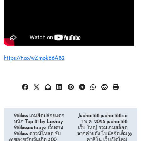
https://t.co/wZmpkB6A82
แนะแนว
918kiss เกมฮิตปล่อยแตก
Judhai168 judhai168.co
หนัก Top 81 by Lashay
1 พ.ค. 2025 judhai168
เรื่อง
918kissauto.xyz เว็บตรง
เว็บ ใหญ่ รวมเกมสล็อต
918kiss ดาวน์โหลด รับ
จากค่ายดัง โบนัสจัดเต็ม
ของขวัญวันเกิด 300
คาสิโน เว็บเปิดใหม่