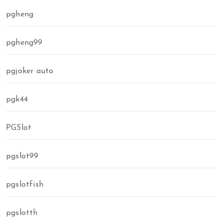
pgheng
pgheng99
pgjoker auto
pgk44
PGSlot
pgslot99
pgslotfish
pgslotth