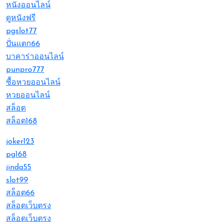
หนังออนไลน์
ดูหนังฟรี
pgslot77
ปั่นแตก66
บาคาร่าออนไลน์
punpro777
ซื้อหวยออนไลน์
หวยออนไลน์
สล็อต
สล็อต168
joker123
pg168
jinda55
slot99
สล็อต66
สล็อตเว็บตรง
สล็อตเว็บตรง