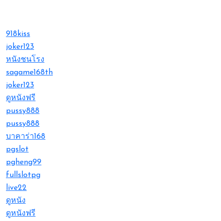
ห
า
สำ
ห
918kiss
รั
joker123
บ
หนังชนโรง
:
sagame168th
joker123
ดูหนังฟรี
pussy888
pussy888
บาคาร่า168
pgslot
pgheng99
fullslotpg
live22
ดูหนัง
ดูหนังฟรี