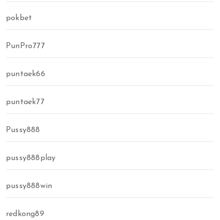
pokbet
PunPro777
puntaek66
puntaek77
Pussy888
pussy888play
pussy888win
redkong89