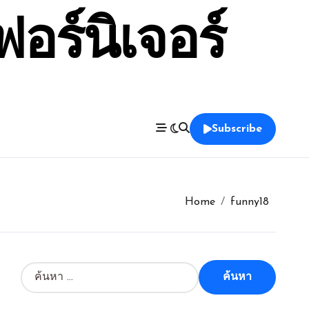
ฟอร์นิเจอร์
Subscribe
Home
funny18
ค้
น
ห