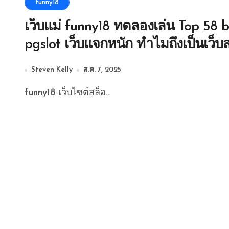
funny18
เว็บแม่ funny18 ทดลองเล่น Top 58 
pgslot เว็บแจกหนัก ทำไมถึงเป็นเว็บส
พนัน
Steven Kelly
ส.ค. 7, 2025
funny18 เว็บไซต์สล็อ…