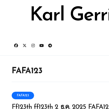
Skip
to
Karl Gerri
content
FAFA123
FAFA123
Ff123th ff123th 2 ธ.ค. 2025 FAFA12