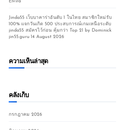
Elvira
Jinda55 เว็บบาคาร่าอันดับ 1 ในไทย สมาชิกใหม่รับ
100% แจกวันเกิด 500 ประสบการณ์เกมเหนือระดับ
jinda55 สมัครไว้ก่อน คุ้มกว่า Top 21 by Dominick
jin55.guru 14 August 2026
ความเห็นล่าสุด
คลังเก็บ
กรกฎาคม 2026