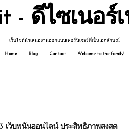
t - ดีไซเนอร์เ
เว็บไซต์นำเสนองานออกแบบเฟอร์นิเจอร์ที่เป็นเอกลักษณ์
Home
Blog
Contact
Welcome to the family!
3 เว็บพนันออนไลน์ ประสิทธิภาพสูงสุด