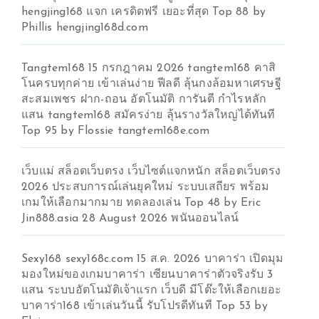
hengjing168 แจก เครดิตฟรี เยอะที่สุด Top 88 by
Phillis hengjing168d.com
Tangtem168 15 กรกฎาคม 2026 tangtem168 คาสิ
โนครบทุกค่าย เข้าเล่นง่าย ฟีลดี ลุ้นกงล้อมหาเศรษฐี
สะสมเพชร ฝาก-ถอน อัตโนมัติ การันตี กำไรหลัก
แสน tangtem168 สมัครง่าย ลุ้นรางวัลใหญ่ได้ทันที
Top 95 by Flossie tangtem168e.com
เว็บแม่ สล็อตเว็บตรง เว็บไซต์แจกหนัก สล็อตเว็บตรง
2026 ประสบการณ์เล่นยุคใหม่ ระบบเสถียร พร้อม
เกมให้เลือกมากมาย ทดลองเล่น Top 48 by Eric
Jin888.asia 28 August 2026 พนันออนไลน์
Sexy168 sexy168c.com 15 ส.ค. 2026 บาคาร่า เปิดมุม
มองใหม่ของเกมบาคาร่า เซียนบาคาร่าตัวจริงรับ 3
แสน ระบบอัตโนมัติเจ้าแรก เว็บดี มีโต๊ะให้เลือกเยอะ
บาคาร่า168 เข้าเล่นวันนี้ รับโปรดีทันที Top 53 by