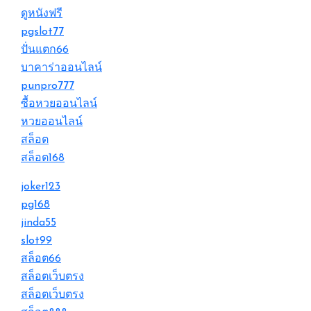
ดูหนังฟรี
pgslot77
ปั่นแตก66
บาคาร่าออนไลน์
punpro777
ซื้อหวยออนไลน์
หวยออนไลน์
สล็อต
สล็อต168
joker123
pg168
jinda55
slot99
สล็อต66
สล็อตเว็บตรง
สล็อตเว็บตรง