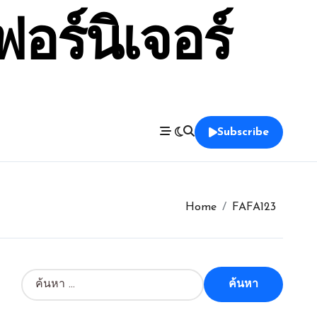
ฟอร์นิเจอร์
Subscribe
Home
FAFA123
ค้
น
ห