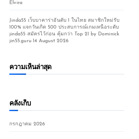
Elvira
Jinda55 เว็บบาคาร่าอันดับ 1 ในไทย สมาชิกใหม่รับ
100% แจกวันเกิด 500 ประสบการณ์เกมเหนือระดับ
jinda55 สมัครไว้ก่อน คุ้มกว่า Top 21 by Dominick
jin55.guru 14 August 2026
ความเห็นล่าสุด
คลังเก็บ
กรกฎาคม 2026