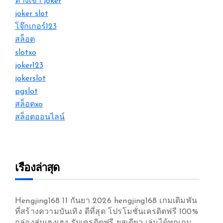
ทางเข้า joker
joker slot
โจ๊กเกอร์123
สล็อต
slotxo
joker123
jokerslot
pgslot
สล็อตxo
สล็อตออนไลน์
เรื่องล่าสุด
Hengjing168 11 กันยา 2026 hengjing168 เกมเดิมพัน
ที่สร้างความบันเทิง ดีที่สุด โปรโมชั่นเครดิตฟรี 100%