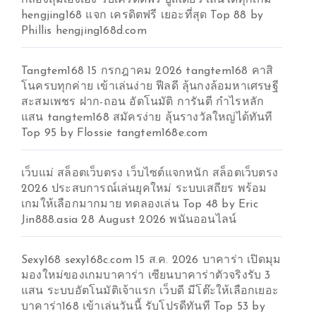
กล่องสุ่มเฮงเฮง รับเครดิตฟรี ยูสเดียว เล่นได้ทุกเกม
hengjing168 แจก เครดิตฟรี เยอะที่สุด Top 88 by
Phillis hengjing168d.com
Tangtem168 15 กรกฎาคม 2026 tangtem168 คาสิ
โนครบทุกค่าย เข้าเล่นง่าย ฟีลดี ลุ้นกงล้อมหาเศรษฐี
สะสมเพชร ฝาก-ถอน อัตโนมัติ การันตี กำไรหลัก
แสน tangtem168 สมัครง่าย ลุ้นรางวัลใหญ่ได้ทันที
Top 95 by Flossie tangtem168e.com
เว็บแม่ สล็อตเว็บตรง เว็บไซต์แจกหนัก สล็อตเว็บตรง
2026 ประสบการณ์เล่นยุคใหม่ ระบบเสถียร พร้อม
เกมให้เลือกมากมาย ทดลองเล่น Top 48 by Eric
Jin888.asia 28 August 2026 พนันออนไลน์
Sexy168 sexy168c.com 15 ส.ค. 2026 บาคาร่า เปิดมุม
มองใหม่ของเกมบาคาร่า เซียนบาคาร่าตัวจริงรับ 3
แสน ระบบอัตโนมัติเจ้าแรก เว็บดี มีโต๊ะให้เลือกเยอะ
บาคาร่า168 เข้าเล่นวันนี้ รับโปรดีทันที Top 53 by