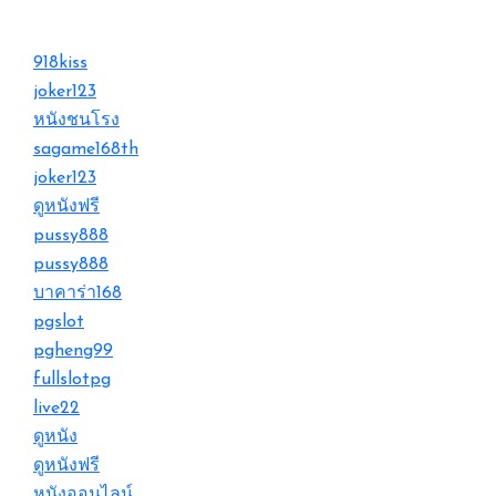
า
สำ
ห
918kiss
รั
joker123
บ
หนังชนโรง
:
sagame168th
joker123
ดูหนังฟรี
pussy888
pussy888
บาคาร่า168
pgslot
pgheng99
fullslotpg
live22
ดูหนัง
ดูหนังฟรี
หนังออนไลน์