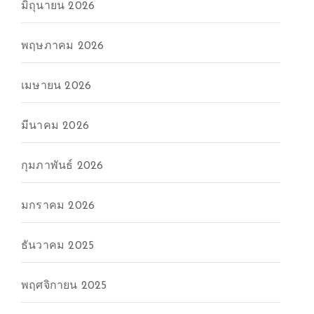
มิถุนายน 2026
พฤษภาคม 2026
เมษายน 2026
มีนาคม 2026
กุมภาพันธ์ 2026
มกราคม 2026
ธันวาคม 2025
พฤศจิกายน 2025