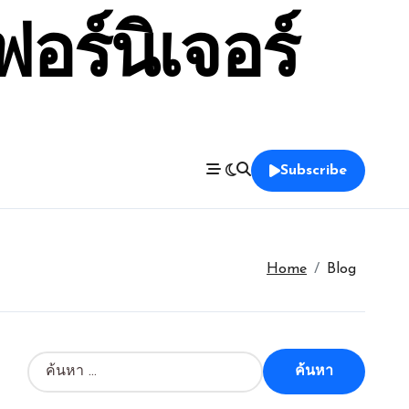
ฟอร์นิเจอร์
Subscribe
Home
Blog
ค้
น
ห