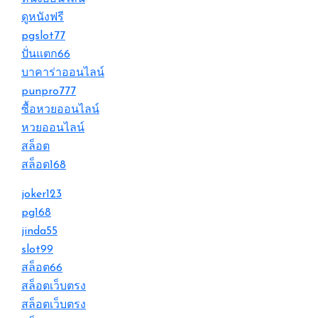
ดูหนังฟรี
pgslot77
ปั่นแตก66
บาคาร่าออนไลน์
punpro777
ซื้อหวยออนไลน์
หวยออนไลน์
สล็อต
สล็อต168
joker123
pg168
jinda55
slot99
สล็อต66
สล็อตเว็บตรง
สล็อตเว็บตรง