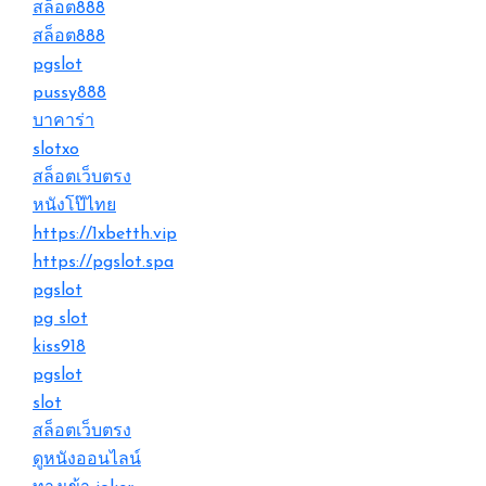
สล็อต888
สล็อต888
pgslot
pussy888
บาคาร่า
slotxo
สล็อตเว็บตรง
หนังโป๊ไทย
https://1xbetth.vip
https://pgslot.spa
pgslot
pg slot
kiss918
pgslot
slot
สล็อตเว็บตรง
ดูหนังออนไลน์