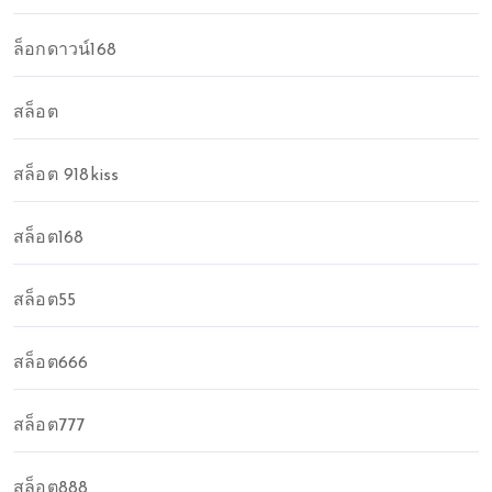
ล็อกดาวน์168
สล็อต
สล็อต 918kiss
สล็อต168
สล็อต55
สล็อต666
สล็อต777
สล็อต888