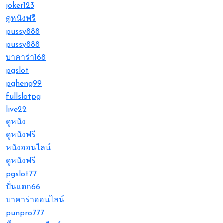
joker123
ดูหนังฟรี
pussy888
pussy888
บาคาร่า168
pgslot
pgheng99
fullslotpg
live22
ดูหนัง
ดูหนังฟรี
หนังออนไลน์
ดูหนังฟรี
pgslot77
ปั่นแตก66
บาคาร่าออนไลน์
punpro777