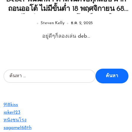
ถอนออโต้ ไม่มีขั้นต่ำ 18 พฤศจิกายน 68
เวปไซต์ แตกง่าย คาสิโน เว็บเปิดใหม่
Steven Kelly
ธ.ค. 2, 2025
ทดลองเล่น Top 38 by Ernestina
อยู่ดีๆก็ลองเล่น deb…
ค้
น
ห
า
สำ
ห
918kiss
รั
joker123
บ
หนังชนโรง
:
sagame168th