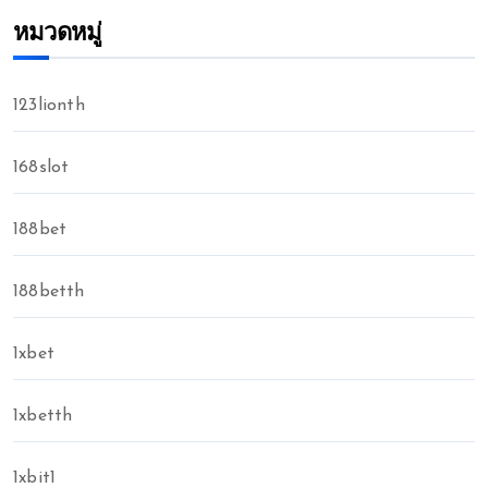
หมวดหมู่
123lionth
168slot
188bet
188betth
1xbet
1xbetth
1xbit1