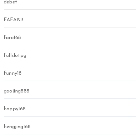
debet
FAFA123
faro168
fullslotpg
funny18
gaojing888
happy168
hengjing168