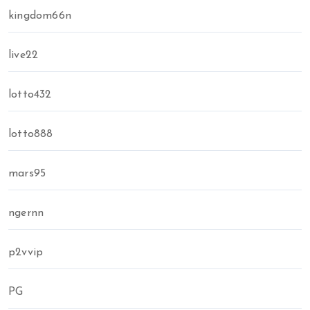
kingdom66n
live22
lotto432
lotto888
mars95
ngernn
p2vvip
PG