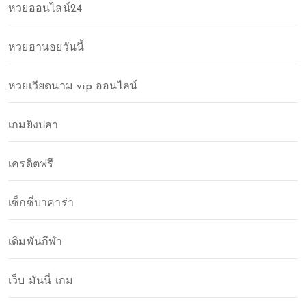
หวยออนไลน์24
หวยฮานอยวันนี้
หวยเวียดนาม vip ออนไลน์
เกมยิงปลา
เครดิตฟรี
เซ็กซี่บาคาร่า
เดิมพันกีฬา
เว็บ มันนี่ เกม