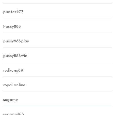
puntaek77
Pussy888
pussy888play
pussy888win
redkong89
royal online
sagame
sagame168