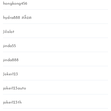
hongkong456
hydra888 สล็อต
Jilislot
jinda55
jinda888
Joker123
joker123auto
joker123th