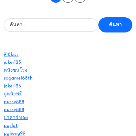
pagination
ค้
น
ห
า
สำ
ห
918kiss
รั
joker123
บ
หนังชนโรง
:
sagame168th
joker123
ดูหนังฟรี
pussy888
pussy888
บาคาร่า168
pgslot
pgheng99