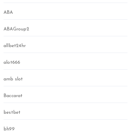
ABA
ABAGroup2
allbet24hr
alot666
amb slot
Baccarat
bestbet
bh99