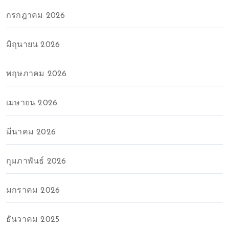
กรกฎาคม 2026
มิถุนายน 2026
พฤษภาคม 2026
เมษายน 2026
มีนาคม 2026
กุมภาพันธ์ 2026
มกราคม 2026
ธันวาคม 2025