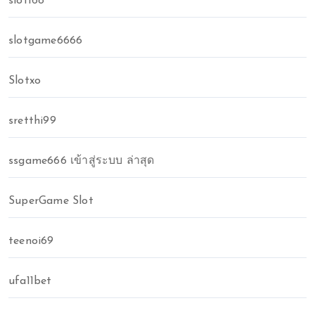
slot168
slotgame6666
Slotxo
sretthi99
ssgame666 เข้าสู่ระบบ ล่าสุด
SuperGame Slot
teenoi69
ufa11bet