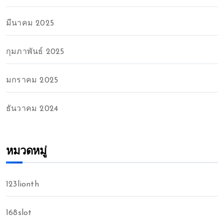
มีนาคม 2025
กุมภาพันธ์ 2025
มกราคม 2025
ธันวาคม 2024
หมวดหมู่
123lionth
168slot