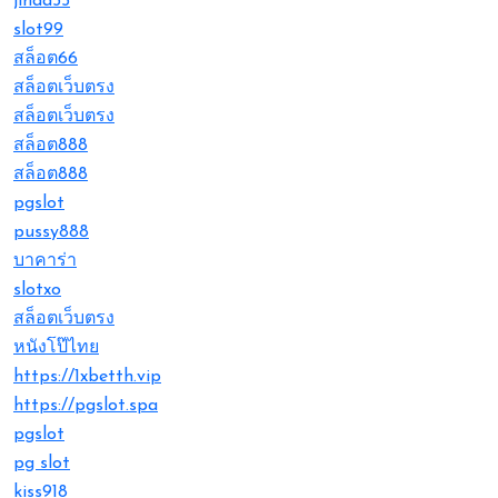
jinda55
slot99
สล็อต66
สล็อตเว็บตรง
สล็อตเว็บตรง
สล็อต888
สล็อต888
pgslot
pussy888
บาคาร่า
slotxo
สล็อตเว็บตรง
หนังโป๊ไทย
https://1xbetth.vip
https://pgslot.spa
pgslot
pg slot
kiss918