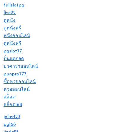
fullslotpg
live22
ดูหนัง
ดูหนังฟรี
หนังออนไลน์
ดูหนังฟรี
pgslot77
ปั่นแตก66
บาคาร่าออนไลน์
punpro777
ซื้อหวยออนไลน์
หวยออนไลน์
สล็อต
สล็อต168
joker123
pg168