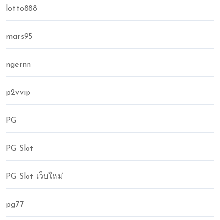
lotto888
mars95
ngernn
p2vvip
PG
PG Slot
PG Slot เว็บใหม่
pg77