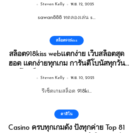
Steven Kelly
พ.ย. 12, 2025
กราฟฟิค 3D ยอดเล็กยอดใหญ่ โอนทันที
sawan888 ระบบดี ทำกำไรไม่สะดุด Top
sawan888 ทดลองเล่น s…
81 by Julie Sawan-888
สล็อต918kiss
สล็อต918kiss webแตกง่าย เว็บสล็อตสุด
ฮอต แตกง่ายทุกเกม การันตีโบนัสทุกวัน
คาสิโน เว็บแม่ เครดิตฟรี Top 94 by Avis
Steven Kelly
พ.ย. 10, 2025
918kissauto.zone 29 พฤศจิกา 2025
รีเซ็ตเกมสล็อต 918ki…
คาสิโน
Casino ครบทุกเกมดัง ปังทุกค่าย Top 81