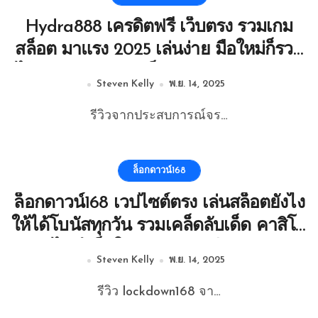
Hydra888 เครดิตฟรี เว็บตรง รวมเกม
สล็อต มาแรง 2025 เล่นง่าย มือใหม่ก็รวย
ได้ casino online เว็บแม่ ทดลองเล่น Top
Steven Kelly
พ.ย. 14, 2025
36 by Susie 20 พฤศจิกายน 25
รีวิวจากประสบการณ์จร…
ล็อกดาวน์168
ล็อกดาวน์168 เวปไซต์ตรง เล่นสล็อตยังไง
ให้ได้โบนัสทุกวัน รวมเคล็ดลับเด็ด คาสิโน
ออนไลน์ เว็บใหญ่ เครดิตฟรี Top 52 by
Steven Kelly
พ.ย. 14, 2025
Thalia 2 DEC 25
รีวิว lockdown168 จา…