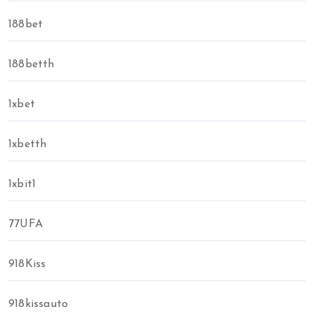
188bet
188betth
1xbet
1xbetth
1xbit1
77UFA
918Kiss
918kissauto