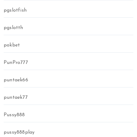
pgslotfish
pgslotth
pokbet
PunPro777
puntaek66
puntaek77
Pussy888
pussy888play