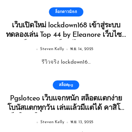
ล็อกดาวน์168
เว็บเปิดใหม่ lockdown168 เข้าสู่ระบบ
ทดลองเล่น Top 44 by Eleanore เว็บไซต์
ตรง สล็อตทุนน้อยก็เล่นได้ แตกหลักพันทุก
Steven Kelly
พ.ย. 14, 2025
วัน 21 ธ.ค. 2568 คาสิโน
รีวิวจริง lockdown16…
สล็อตpg
Pgslotceo เว็บแจกหนัก สล็อตแตกง่าย
โบนัสแตกทุกวัน เล่นแล้วมีแต่ได้ คาสิโน
เว็บใหญ่ ใหม่ล่าสุด Top 44 by Quyen 7
Steven Kelly
พ.ย. 13, 2025
พฤศจิกา 25