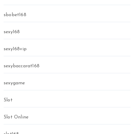
sbobet168
sexy168
sexy168vip
sexybaccarat168
sexygame
Slot
Slot Online