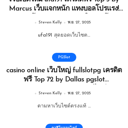
Marcus เว็บแจกหนัก แทงบอลโปรแรง!
รวมคาสิโนครบวงจร สมัครใหม่รับโบนัส
Steven Kelly
พ.ย. 27, 2025
เพียบ 24 December 2025 พนันออนไลน์
ufa191 สุดยอดเว็บไซต…
PGSlot
casino online เว็บใหญ่ fullslotpg เครดิต
ฟรี Top 72 by Dallas pgslot
Fullslotpg.run 30 pgslot เวปไซต์ตรง
Steven Kelly
พ.ย. 27, 2025
ทำไม pgslot ถึงกลายเป็นเว็บสล็อตที่คน
ไทยเล่นมากที่สุด 2025 พฤศจิกา 2025
ตามหาเว็บไซต์ตรงแท้ …