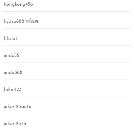
hongkong456
hydra888 สล็อต
Jilislot
jinda55
jinda888
Joker123
joker123auto
joker123th