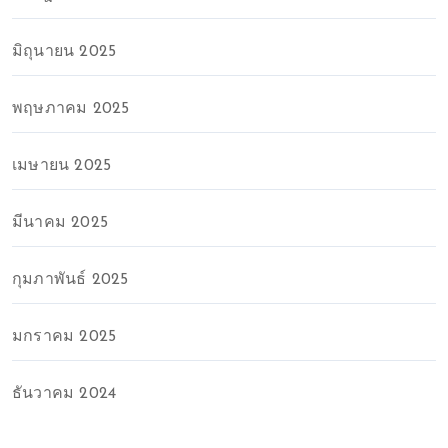
มิถุนายน 2025
พฤษภาคม 2025
เมษายน 2025
มีนาคม 2025
กุมภาพันธ์ 2025
มกราคม 2025
ธันวาคม 2024