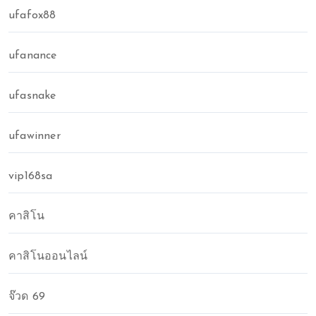
ufafox88
ufanance
ufasnake
ufawinner
vip168sa
คาสิโน
คาสิโนออนไลน์
จ๊วด 69