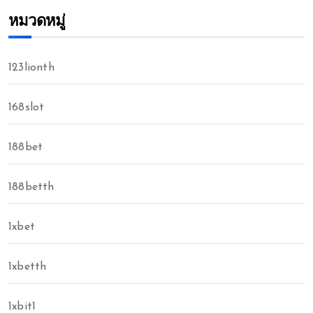
หมวดหมู่
123lionth
168slot
188bet
188betth
1xbet
1xbetth
1xbit1