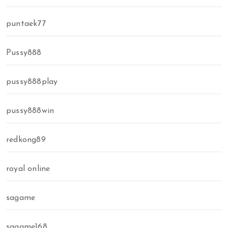
puntaek77
Pussy888
pussy888play
pussy888win
redkong89
royal online
sagame
sagame168