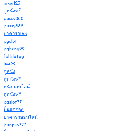
joker123
ดูหนังฟรี
pussy888
pussy888
บาคาร่า168
pgslot
pgheng99
fullslotpg
live22
ดูหนัง
ดูหนังฟรี
หนังออนไลน์
ดูหนังฟรี
pgslot77
ปั่นแตก66
บาคาร่าออนไลน์
punpro777