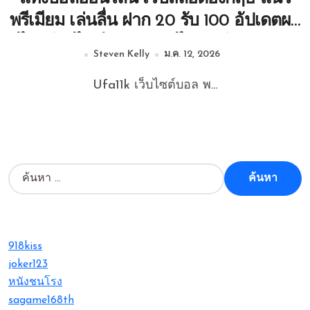
พรีเมียม เล่นลื่น ฝาก 20 รับ 100 อัปเดตผล
ไว เรียลไทม์ ดูราคาสดได้ทันที ufa11bet
Steven Kelly
ม.ค. 12, 2026
สมัครเลย ก่อนโปรหมด Top 70 by Juliana
ufa11k.one 31 มีนาคม 2569
Ufa11k เว็บไซต์บอล พ…
ค้
น
ห
า
สำ
ห
918kiss
รั
joker123
บ
หนังชนโรง
:
sagame168th