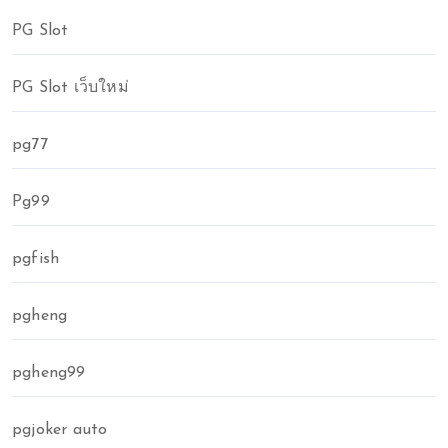
PG Slot
PG Slot เว็บใหม่
pg77
Pg99
pgfish
pgheng
pgheng99
pgjoker auto