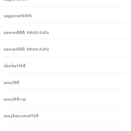
sagame168th
sawan888 ทดลองเล่น
sawan888 ทดลองเล่น
sbobet168
sexy168
sexy168vip
sexybaccarat168