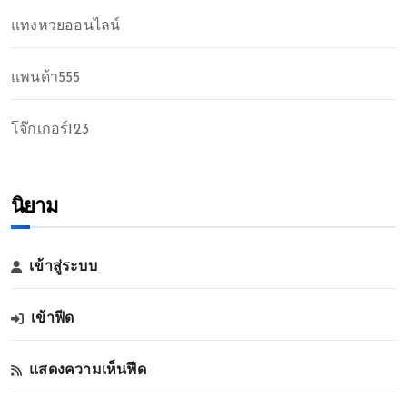
แทงหวยออนไลน์
แพนด้า555
โจ๊กเกอร์123
นิยาม
เข้าสู่ระบบ
เข้าฟีด
แสดงความเห็นฟีด