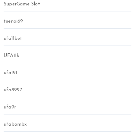
SuperGame Slot
teenoi69
ufa11bet
UFA11k
ufa191
ufa8997
ufa9r
ufabombx