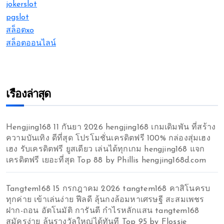
jokerslot
pgslot
สล็อตxo
สล็อตออนไลน์
เรื่องล่าสุด
Hengjing168 11 กันยา 2026 hengjing168 เกมเดิมพัน ที่สร้าง
ความบันเทิง ดีที่สุด โปรโมชั่นเครดิตฟรี 100% กล่องสุ่มเฮง
เฮง รับเครดิตฟรี ยูสเดียว เล่นได้ทุกเกม hengjing168 แจก
เครดิตฟรี เยอะที่สุด Top 88 by Phillis hengjing168d.com
Tangtem168 15 กรกฎาคม 2026 tangtem168 คาสิโนครบ
ทุกค่าย เข้าเล่นง่าย ฟีลดี ลุ้นกงล้อมหาเศรษฐี สะสมเพชร
ฝาก-ถอน อัตโนมัติ การันตี กำไรหลักแสน tangtem168
สมัครง่าย ลุ้นรางวัลใหญ่ได้ทันที Top 95 by Flossie