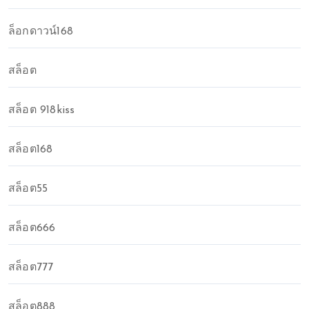
ล็อกดาวน์168
สล็อต
สล็อต 918kiss
สล็อต168
สล็อต55
สล็อต666
สล็อต777
สล็อต888