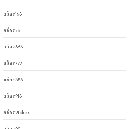
สล็อต168
สล็อต55
สล็อต666
สล็อต777
สล็อต888
สล็อต918
สล็อต918kiss