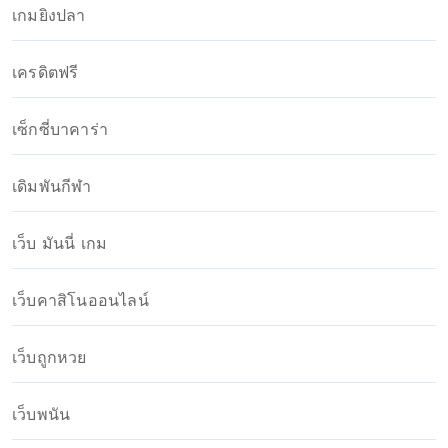
เกมยิงปลา
เครดิตฟรี
เซ็กซี่บาคาร่า
เดิมพันกีฬา
เว็บ มันนี่ เกม
เว็บคาสิโนออนไลน์
เว็บถูกหวย
เว็บพนัน