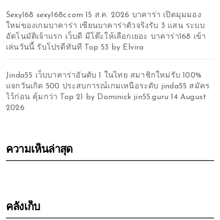
Sexy168 sexy168c.com 15 ส.ค. 2026 บาคาร่า เปิดมุมมอง
ใหม่ของเกมบาคาร่า เซียนบาคาร่าตัวจริงรับ 3 แสน ระบบ
อัตโนมัติเจ้าแรก เว็บดี มีโต๊ะให้เลือกเยอะ บาคาร่า168 เข้า
เล่นวันนี้ รับโปรดีทันที Top 53 by Elvira
Jinda55 เว็บบาคาร่าอันดับ 1 ในไทย สมาชิกใหม่รับ 100%
แจกวันเกิด 500 ประสบการณ์เกมเหนือระดับ jinda55 สมัคร
ไว้ก่อน คุ้มกว่า Top 21 by Dominick jin55.guru 14 August
2026
ความเห็นล่าสุด
คลังเก็บ