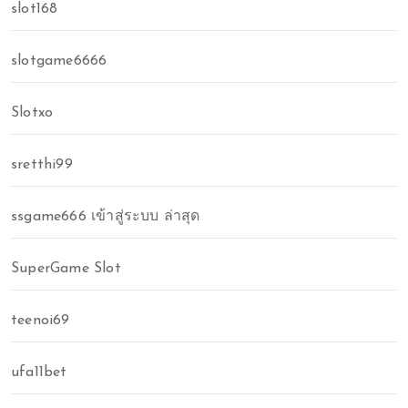
slot168
slotgame6666
Slotxo
sretthi99
ssgame666 เข้าสู่ระบบ ล่าสุด
SuperGame Slot
teenoi69
ufa11bet