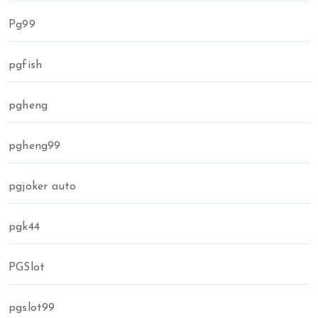
Pg99
pgfish
pgheng
pgheng99
pgjoker auto
pgk44
PGSlot
pgslot99