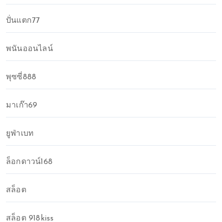
ปั่นแตก77
พนันออนไลน์
พุซซี่888
มาเก๊า69
ยูฟ่าเบท
ล็อกดาวน์168
สล็อต
สล็อต 918kiss