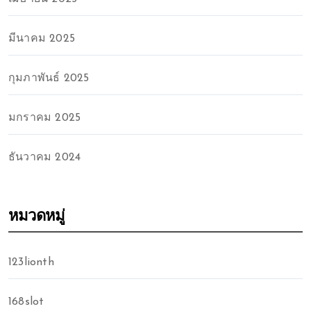
มีนาคม 2025
กุมภาพันธ์ 2025
มกราคม 2025
ธันวาคม 2024
หมวดหมู่
123lionth
168slot