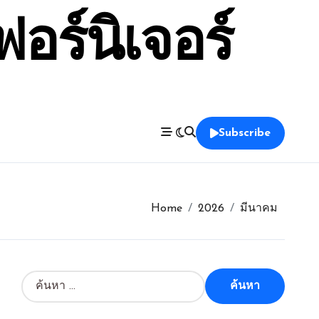
ฟอร์นิเจอร์
Subscribe
Home
2026
มีนาคม
ค้
น
ห