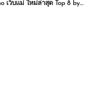
่าสุด Top 8 by