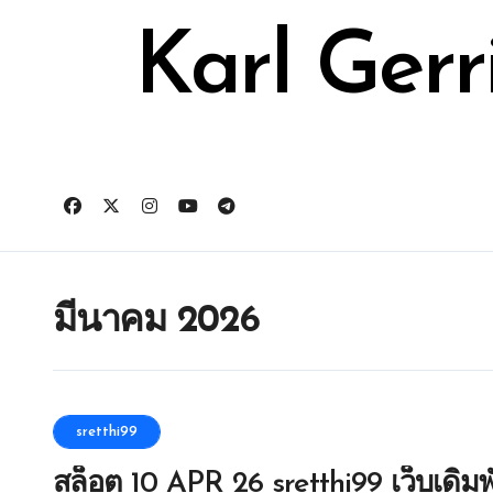
Skip
to
Karl Gerri
content
มีนาคม 2026
sretthi99
สล็อต 10 APR 26 sretthi99 เว็บเดิม