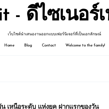
t - ดีไซเนอร์เ
เว็บไซต์นำเสนองานออกแบบเฟอร์นิเจอร์ที่เป็นเอกลักษณ์
Home
Blog
Contact
Welcome to the family!
พัน เหนือระดับ แห่งยุค ฝากแรกของวัน