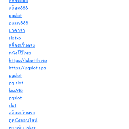
สล็อต888
สล็อต888
pgslot
pussy888
บาคาร่า
slotxo
สล็อตเว็บตรง
หนังโป๊ไทย
https://1xbetth.vip
https://pgslot.spa
pgslot
pg slot
kiss918
pgslot
slot
สล็อตเว็บตรง
ดูหนังออนไลน์
ทางเข้า joker