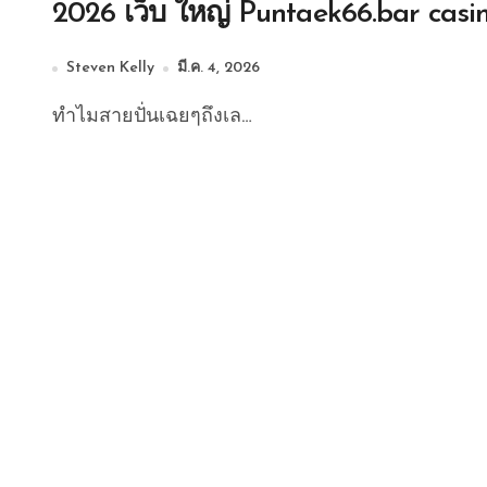
2026 เว็บ ใหญ่ Puntaek66.bar casino เว็บแม่ ใหม่ล
Dominick
Steven Kelly
มี.ค. 4, 2026
ทำไมสายปั่นเฉยๆถึงเล…