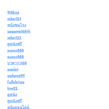
า
สำ
ห
918kiss
รั
joker123
บ
หนังชนโรง
:
sagame168th
joker123
ดูหนังฟรี
pussy888
pussy888
บาคาร่า168
pgslot
pgheng99
fullslotpg
live22
ดูหนัง
ดูหนังฟรี
หนังออนไลน์