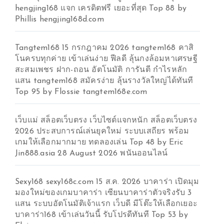
hengjing168 แจก เครดิตฟรี เยอะที่สุด Top 88 by
Phillis hengjing168d.com
Tangtem168 15 กรกฎาคม 2026 tangtem168 คาสิ
โนครบทุกค่าย เข้าเล่นง่าย ฟีลดี ลุ้นกงล้อมหาเศรษฐี
สะสมเพชร ฝาก-ถอน อัตโนมัติ การันตี กำไรหลัก
แสน tangtem168 สมัครง่าย ลุ้นรางวัลใหญ่ได้ทันที
Top 95 by Flossie tangtem168e.com
เว็บแม่ สล็อตเว็บตรง เว็บไซต์แจกหนัก สล็อตเว็บตรง
2026 ประสบการณ์เล่นยุคใหม่ ระบบเสถียร พร้อม
เกมให้เลือกมากมาย ทดลองเล่น Top 48 by Eric
Jin888.asia 28 August 2026 พนันออนไลน์
Sexy168 sexy168c.com 15 ส.ค. 2026 บาคาร่า เปิดมุม
มองใหม่ของเกมบาคาร่า เซียนบาคาร่าตัวจริงรับ 3
แสน ระบบอัตโนมัติเจ้าแรก เว็บดี มีโต๊ะให้เลือกเยอะ
บาคาร่า168 เข้าเล่นวันนี้ รับโปรดีทันที Top 53 by