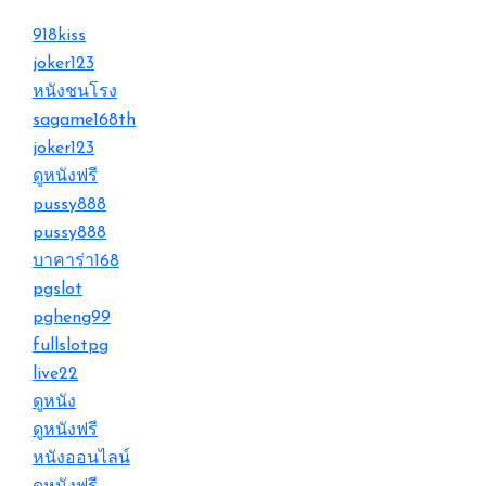
สำ
ห
918kiss
รั
joker123
บ
หนังชนโรง
:
sagame168th
joker123
ดูหนังฟรี
pussy888
pussy888
บาคาร่า168
pgslot
pgheng99
fullslotpg
live22
ดูหนัง
ดูหนังฟรี
หนังออนไลน์