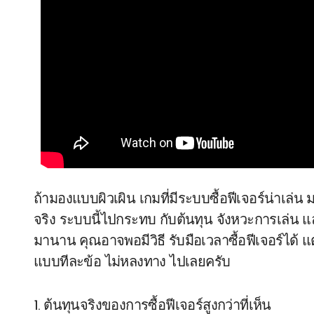
ถ้ามองแบบผิวเผิน เกมที่มีระบบซื้อฟีเจอร์น่าเล่น
จริง ระบบนี้ไปกระทบ กับต้นทุน จังหวะการเล่น แ
มานาน คุณอาจพอมีวิธี รับมือเวลาซื้อฟีเจอร์ได้ 
แบบทีละข้อ ไม่หลงทาง ไปเลยครับ
1. ต้นทุนจริงของการซื้อฟีเจอร์สูงกว่าที่เห็น