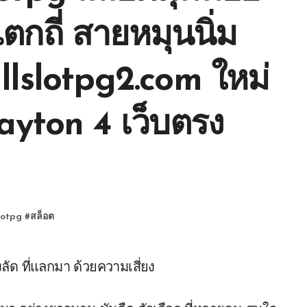
แตกถี่ สายหมุนนิ่ม
ullslotpg2.com ใหม่
layton 4 เว็บตรง
lotpg
#
สล็อต
ทางลัด ที่แลกมา ด้วยความเสี่ยง