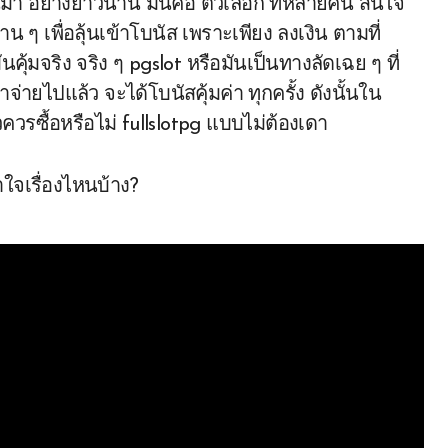
 กันมา อย่างยาวนาน มันคือ ตัวเลือก ที่หลายคน สนใจ
ๆ เพื่อลุ้นเข้าโบนัส เพราะเพียง ลงเงิน ตามที่
้มจริง จริง ๆ pgslot หรือมันเป็นทางลัดเฉย ๆ ที่
จ่ายไปแล้ว จะได้โบนัสคุ้มค่า ทุกครั้ง ดังนั้นใน
วรซื้อหรือไม่ fullslotpg แบบไม่ต้องเดา
ใจเรื่องไหนบ้าง?