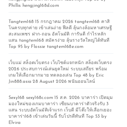
Phillis hengjing168d.com
Tangtem168 15 กรกฎาคม 2026 tangtem168 คาสิ
โนครบทุกค่าย เข้าเล่นง่าย ฟีลดี ลุ้นกงล้อมหาเศรษฐี
สะสมเพชร ฝาก-ถอน อัตโนมัติ การันตี กำไรหลัก
แสน tangtem168 สมัครง่าย ลุ้นรางวัลใหญ่ได้ทันที
Top 95 by Flossie tangtem168e.com
เว็บแม่ สล็อตเว็บตรง เว็บไซต์แจกหนัก สล็อตเว็บตรง
2026 ประสบการณ์เล่นยุคใหม่ ระบบเสถียร พร้อม
เกมให้เลือกมากมาย ทดลองเล่น Top 48 by Eric
Jin888.asia 28 August 2026 พนันออนไลน์
Sexy168 sexy168c.com 15 ส.ค. 2026 บาคาร่า เปิดมุม
มองใหม่ของเกมบาคาร่า เซียนบาคาร่าตัวจริงรับ 3
แสน ระบบอัตโนมัติเจ้าแรก เว็บดี มีโต๊ะให้เลือกเยอะ
บาคาร่า168 เข้าเล่นวันนี้ รับโปรดีทันที Top 53 by
Elvira