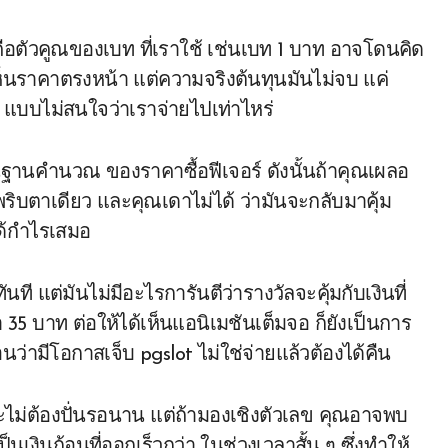
คือตัวคูณของเบท ที่เราใช้ เช่นเบท 1 บาท อาจโดนคิด
ห็นราคาตรงหน้า แต่ความจริงต้นทุนมันไม่จบ แค่
วน แบบไม่สนใจว่าเราจ่ายไปเท่าไหร่
เป็นฐานคำนวณ ของราคาซื้อฟีเจอร์ ดังนั้นถ้าคุณเผลอ
ริบตาเดียว และคุณเดาไม่ได้ ว่ามันจะกลับมาคุ้ม
ได้กำไรเสมอ
นที แต่มันไม่มีอะไรการันตีว่ารางวัลจะคุ้มกับเงินที่
 35 บาท ต่อให้ได้เห็นแอนิเมชันเต็มจอ ก็ยังเป็นการ
อนว่ามีโอกาสเจ็บ pgslot ไม่ใช่จ่ายแล้วต้องได้คืน
าะไม่ต้องปั่นรอนาน แต่ถ้ามองเชิงตัวเลข คุณอาจพบ
นเงินก้อนที่ออกเร็วกว่า ในช่วงเวลาสั้น ๆ ซึ่งทำให้