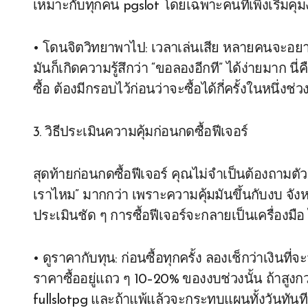
เหมาะกับทุกคน pgslot โดยเฉพาะคนที่เพิ่งเริ่มคุ
• โดนจิตวิทยาพาไป: เวลาเล่นเสีย หลายคนจะอยากเพิ่
มันก็เกิดความรู้สึกว่า “ขอลองอีกที” ได้ง่ายมาก นี่ค
ซื้อ ต้องมีกรอบไว้ก่อนว่าจะซื้อได้กี่ครั้งในหนึ่งช่
3. วิธีประเมินความคุ้มก่อนกดซื้อฟีเจอร์
สุดท้ายก่อนกดซื้อฟีเจอร์ คุณไม่จำเป็นต้องถามตั
เราไหม” มากกว่า เพราะความคุ้มมันขึ้นกับงบ จั
ประเมินชัด ๆ การซื้อฟีเจอร์จะกลายเป็นเครื่องมือ 
• ดูราคากับทุน: ก่อนซื้อทุกครั้ง ลองเช็กว่าเงินที่
ราคาซื้ออยู่แถว ๆ 10–20% ของงบช่วงนั้น ถ้าสูงกว
fullslotpg และถ้าแพ้แล้วจะกระทบแผนทั้งวันทันที