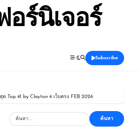
ฟอร์นิเจอร์
Subscribe
่าสุด Top 41 by Clayton 4 เว็บตรง FEB 2026
ค้
น
ห
า