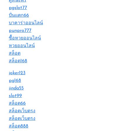
ดูหนังฟรี
pgslot77
ปั่นแตก66
บาคาร่าออนไลน์
punpro777
ซื้อหวยออนไลน์
หวยออนไลน์
สล็อต
สล็อต168
joker123
pg168
jinda55
slot99
สล็อต66
สล็อตเว็บตรง
สล็อตเว็บตรง
สล็อต888