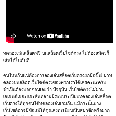
ทดลองเล่นสล็อตฟรี บนสล็อตเว็บไซต์ตรง ไม่ต้องสมัครก็
เล่นได้ในทันที
คนไหนกันแน่ต้องการลองเล่นสล็อตเว็บตรงยกมือขึ้น! มาท
ดลองบนสล็อตเว็บไซต์ตรงของพวกเราได้เลยคะนะครับ
จำเป็นต้องบอกก่อนเลยว่า ปัจจุบัน เว็บไซต์ตรงไม่ผ่าน
เอเย่นต์เยอะแยะล้นหลามมีระบบระเบียบทดลองเล่นสล็อต
เว็บตรงให้ทุกคนได้ทดลองเล่นเกมกัน แม้กระนั้นบาง
เว็บไซต์อาจมีข้อแม้ให้คุณลงทะเบียนเป็นสมาชิกหรือฝาก