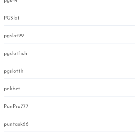
pgk44
PGSlot
pgslot99
pgslotfish
pgslotth
pokbet
PunPro777
puntaek66