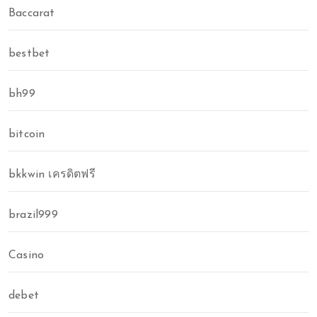
Baccarat
bestbet
bh99
bitcoin
bkkwin เครดิตฟรี
brazil999
Casino
debet