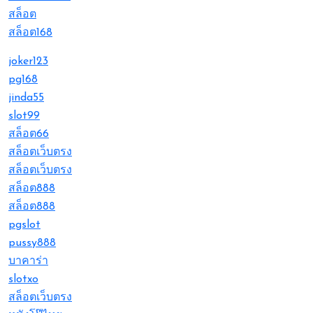
สล็อต
สล็อต168
joker123
pg168
jinda55
slot99
สล็อต66
สล็อตเว็บตรง
สล็อตเว็บตรง
สล็อต888
สล็อต888
pgslot
pussy888
บาคาร่า
slotxo
สล็อตเว็บตรง