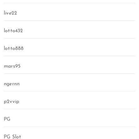
live22
lotto432
lotto888
mars95
ngernn
p2vvip
PG
PG Slot