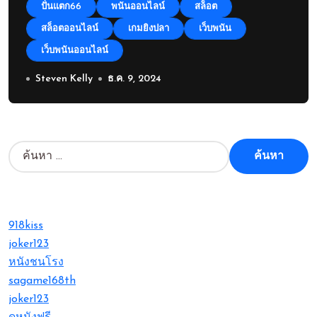
ปั่นแตก66
พนันออนไลน์
สล็อต
สล็อตออนไลน์
เกมยิงปลา
เว็บพนัน
เว็บพนันออนไลน์
Karl Gerrit – ดีไซเนอร์เฟอร์นิเจอร์
Steven Kelly
ธ.ค. 9, 2024
ค้
น
ห
า
สำ
ห
918kiss
รั
joker123
บ
หนังชนโรง
:
sagame168th
joker123