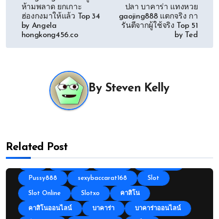
ห้ามพลาด ยกเกาะ
ปลา บาคาร่า แทงหวย
ฮ่องกงมาให้แล้ว Top 34
gaojing888 แตกจริง กา
by Angela
รันตีจากผู้ใช้จริง Top 51
hongkong456.co
by Ted
By
Steven Kelly
918Kiss
ABA
ABAGroup2
Baccarat
Related Post
Casino
Jilislot
Joker123
ngernn
PG
PG Slot
PGSlot
PunPro777
Pussy888
sexybaccarat168
Slot
Slot Online
Slotxo
คาสิโน
คาสิโนออนไลน์
บาคาร่า
บาคาร่าออนไลน์