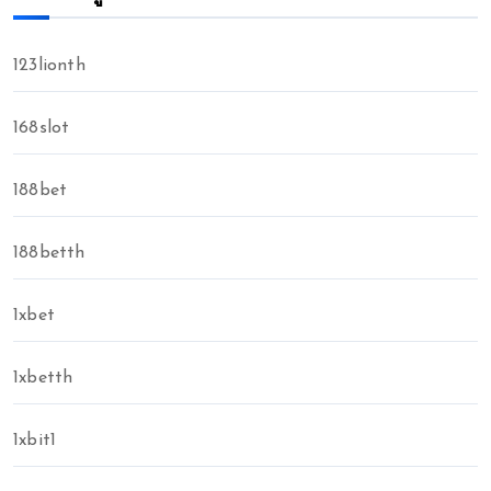
123lionth
168slot
188bet
188betth
1xbet
1xbetth
1xbit1