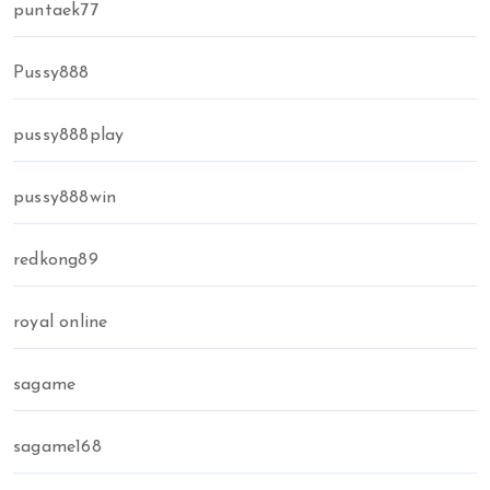
puntaek77
Pussy888
pussy888play
pussy888win
redkong89
royal online
sagame
sagame168