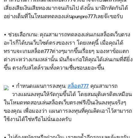
สำหรับในการเล่นเกมสล็อต777จริงอาจจะเป็นผลให้คุณ
เสี่ยงเสียเงินเสียทองมากจนเกินไป ดังนั้น มาฝึกหัดกันได้
อย่างเต็มที่ในโหมดทดลองเล่นpunpro777เลยจ๊ะขอรับ
• ช่วยเลือกเกม: คุณสามารถทดลองเล่นเกมสล็อตเว็บตรง
อะไรก็ได้บนเว็บไซต์ตรงของเรา โดยเหตุนี้ เมื่อคุณได้
ทราบจะเกมสล็อต777ต่างๆมากขึ้นเรื่อยๆ มองหาข้อแตก
ต่างระหว่างเกมเหล่านั้น มันก็จะก่อให้คุณได้เล่นเกมที่ดียิ่ง
ขึ้น ตรงกับสไตล์รวมทั้งความชื่นชอบเยอะขึ้น
• กำหนดแผนการลงทุน:
สล็อต777
คุณสามารถ
วางแผนลงทุนให้รัดกุมขึ้นได้ โดยสมมุติเครดิตเหมือน
ในโหมดทดสอบเล่นสล็อตเว็บตรงฟรีเป็นเงินลงทุนจริงๆ
ของคุณ เพื่อมองว่า แผนการลงทุนที่คุณคิดเอาไว้สามารถ
ใช้งานได้ใช่หรือไม่นั่นเองครับ
• ไม่ต้องสมัครหรือฝากเงิน: เราขอย้ำอีกรอบเลยจ้ะขอรับ