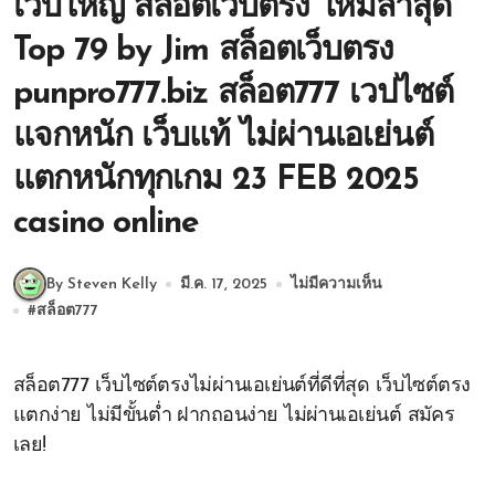
เว็บใหญ่ สล็อตเว็บตรง ใหม่ล่าสุด
Top 79 by Jim สล็อตเว็บตรง
punpro777.biz สล็อต777 เวปไซต์
แจกหนัก เว็บแท้ ไม่ผ่านเอเย่นต์
แตกหนักทุกเกม 23 FEB 2025
casino online
By Steven Kelly
มี.ค. 17, 2025
ไม่มีความเห็น
#
สล็อต777
สล็อต777 เว็บไซต์ตรงไม่ผ่านเอเย่นต์ที่ดีที่สุด เว็บไซต์ตรง
แตกง่าย ไม่มีขั้นต่ำ ฝากถอนง่าย ไม่ผ่านเอเย่นต์ สมัคร
เลย!