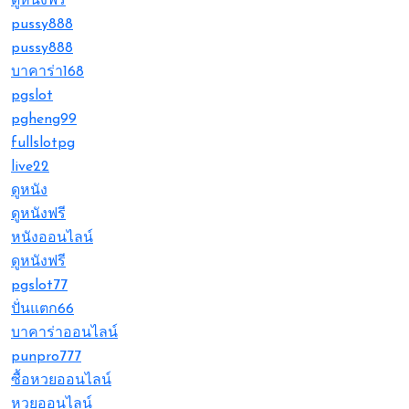
ดูหนังฟรี
pussy888
pussy888
บาคาร่า168
pgslot
pgheng99
fullslotpg
live22
ดูหนัง
ดูหนังฟรี
หนังออนไลน์
ดูหนังฟรี
pgslot77
ปั่นแตก66
บาคาร่าออนไลน์
punpro777
ซื้อหวยออนไลน์
หวยออนไลน์