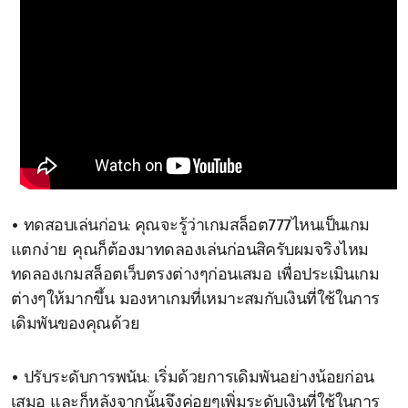
• ทดสอบเล่นก่อน: คุณจะรู้ว่าเกมสล็อต777ไหนเป็นเกม
แตกง่าย คุณก็ต้องมาทดลองเล่นก่อนสิครับผมจริงไหม
ทดลองเกมสล็อตเว็บตรงต่างๆก่อนเสมอ เพื่อประเมินเกม
ต่างๆให้มากขึ้น มองหาเกมที่เหมาะสมกับเงินที่ใช้ในการ
เดิมพันของคุณด้วย
• ปรับระดับการพนัน: เริ่มด้วยการเดิมพันอย่างน้อยก่อน
เสมอ และก็หลังจากนั้นจึงค่อยๆเพิ่มระดับเงินที่ใช้ในการ