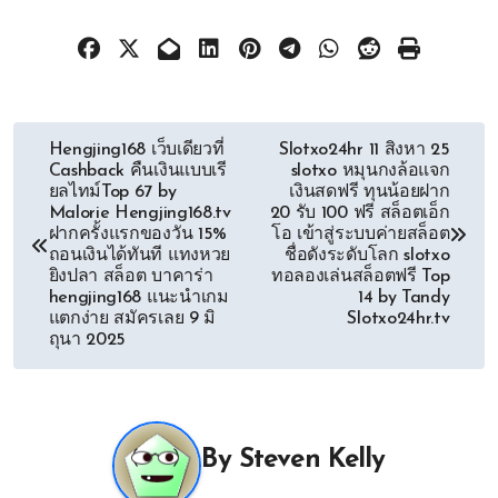
แนะแนว
Hengjing168 เว็บเดียวที่
Slotxo24hr 11 สิงหา 25
Cashback คืนเงินแบบเรี
slotxo หมุนกงล้อแจก
เรื่อง
ยลไทม์Top 67 by
เงินสดฟรี ทุนน้อยฝาก
Malorie Hengjing168.tv
20 รับ 100 ฟรี สล็อตเอ็ก
ฝากครั้งแรกของวัน 15%
โอ เข้าสู่ระบบค่ายสล็อต
ถอนเงินได้ทันที แทงหวย
ชื่อดังระดับโลก slotxo
ยิงปลา สล็อต บาคาร่า
ทอลองเล่นสล็อตฟรี Top
hengjing168 แนะนำเกม
14 by Tandy
แตกง่าย สมัครเลย 9 มิ
Slotxo24hr.tv
ถุนา 2025
By
Steven Kelly