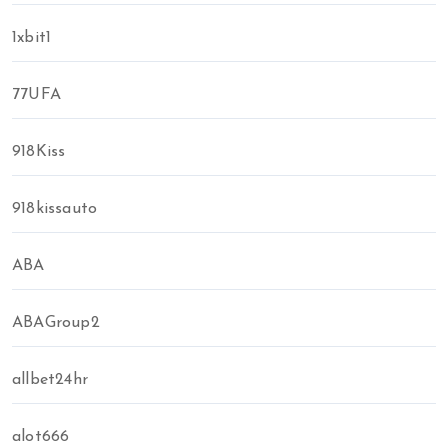
1xbit1
77UFA
918Kiss
918kissauto
ABA
ABAGroup2
allbet24hr
alot666