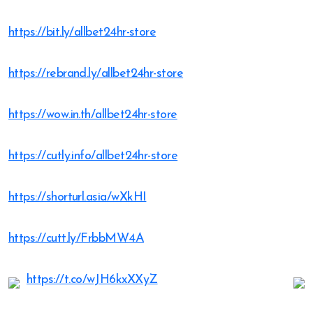
https://bit.ly/allbet24hr-store
https://rebrand.ly/allbet24hr-store
https://wow.in.th/allbet24hr-store
https://cutly.info/allbet24hr-store
https://shorturl.asia/wXkHI
https://cutt.ly/FrbbMW4A
https://t.co/wJH6kxXXyZ