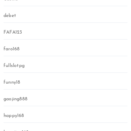
debet
FAFA123
faro168
fullslotpg
funny18
gaojing888
happy168