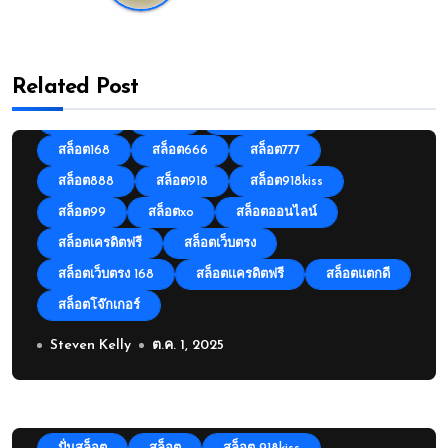
Related Post
ปั่นสล็อต
สล็อต
สล็อต 918kiss
สล็อต168
สล็อต666
สล็อต777
สล็อต888
สล็อต918
สล็อต918kiss
สล็อต99
สล็อตxo
สล็อตออนไลน์
สล็อตเครดิตฟรี
สล็อตเว็บตรง
สล็อตเว็บตรง 168
สล็อตเเครดิตฟรี
สล็อตแตกดี
สล็อตโจ๊กเกอร์
สล็อต 11 ตุลาคม 2025 sretthi99 เว็บแท้
Steven Kelly
ต.ค. 1, 2025
ได้เงินจริง ไม่ขายฝัน แคชแบค 5% สล็อต
แจกเครดิตฟรีกี่ล้านก็ถอนได้ ไม่อั้น
sretthi99 เล่นที่นี่ เป็นเศรษฐีแน่นอน Top