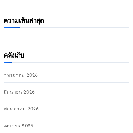
ความเห็นล่าสุด
คลังเก็บ
กรกฎาคม 2026
มิถุนายน 2026
พฤษภาคม 2026
เมษายน 2026