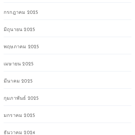
กรกฎาคม 2025
มิถุนายน 2025
พฤษภาคม 2025
เมษายน 2025
มีนาคม 2025
กุมภาพันธ์ 2025
มกราคม 2025
ธันวาคม 2024