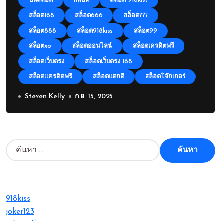
ปั่นสล็อต
สล็อต
สล็อต 918kiss
28 by Angeles St99b.com
สล็อต168
สล็อต666
สล็อต777
สล็อต888
สล็อต918kiss
สล็อต99
สล็อตxo
สล็อตออนไลน์
สล็อตเครดิตฟรี
สล็อตเว็บตรง
สล็อตเว็บตรง 168
สล็อตเเครดิตฟรี
สล็อตแตกดี
สล็อตโจ๊กเกอร์
Pgslot Pgslotfish1.com 7 พฤศจิกายน 68
Steven Kelly
ก.ย. 15, 2025
สล็อต เว็บ แจกหนัก เล่นสล็อต PGSlot สุด
มันส์ พร้อมโอกาสทำเงินง่ายๆ พนัน เว็บ
แม่ pgslot ทดลองเล่น Top 53 by Ebony
ค้
น
ห
า
สำ
ห
918kiss
รั
joker123
บ