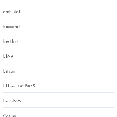
amb slot
Baccarat
bestbet
bh99
bitcoin
bkkwin เครดิตฟรี
brazil999
Casino