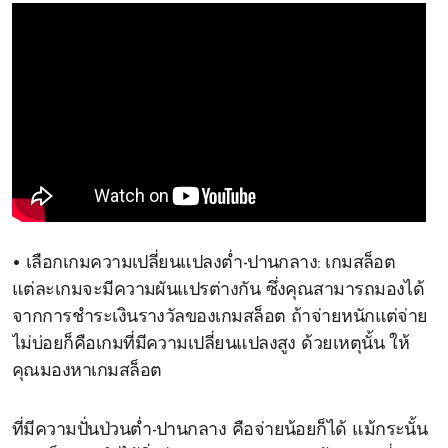
• เลือกเกมความเปลี่ยนแปลงต่ำ-ปานกลาง: เกมสล็อต
แต่ละเกมจะมีความผันแปรต่างกัน ซึ่งคุณสามารถมองได้
จากการชำระเงินรางวัลของเกมสล็อต ถ้าจ่ายหนักแต่จ่าย
ไม่บ่อยก็คือเกมที่มีความเปลี่ยนแปลงสูง ด้วยเหตุนั้น ให้
คุณมองหาเกมสล็อต
ที่มีความปั่นป่วนต่ำ-ปานกลาง คือจ่ายน้อยก็ได้ แม้กระนั้น