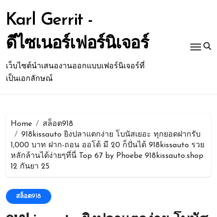
Skip
to
Karl Gerrit -
content
ดีไซเนอร์เฟอร์นิเจอร์
เว็บไซต์นำเสนองานออกแบบเฟอร์นิเจอร์ที่
เป็นเอกลักษณ์
Home
สล็อต918
918kissauto ยิงปลาแตกง่าย โบนัสเยอะ ทุกยอดฝากรับ
1,000 บาท ฝาก-ถอน ออโต้ มี 20 ก็ปั่นได้ 918kissauto รวย
หลักล้านได้ง่ายๆที่นี่ Top 67 by Phoebe 918kissauto.shop
12 กันยา 25
สล็อต918