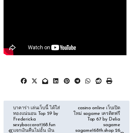
แนะแนว
บาคาร่า เล่นเว็บนี้ ได้ใส่
casino online เว็บเปิด
ทองแน่นอน Top 59 by
ใหม่ sagame เครดิตฟรี
เรื่อง
Fredericka
Top 67 by Delia
sexybaccarat168.fun
sagame
แจกเงินคืนไม่อั้น เงิน
sagame168th.shop 26