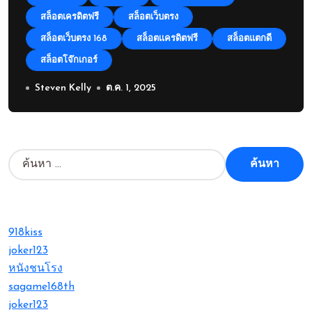
สล็อตเครดิตฟรี
สล็อตเว็บตรง
สล็อตเว็บตรง 168
สล็อตเเครดิตฟรี
สล็อตแตกดี
สล็อตโจ๊กเกอร์
สล็อต 11 ตุลาคม 2025 sretthi99 เว็บแท้
Steven Kelly
ต.ค. 1, 2025
ได้เงินจริง ไม่ขายฝัน แคชแบค 5% สล็อต
แจกเครดิตฟรีกี่ล้านก็ถอนได้ ไม่อั้น
sretthi99 เล่นที่นี่ เป็นเศรษฐีแน่นอน Top
ค้
28 by Angeles St99b.com
น
ห
า
สำ
ห
918kiss
รั
joker123
บ
หนังชนโรง
:
sagame168th
joker123