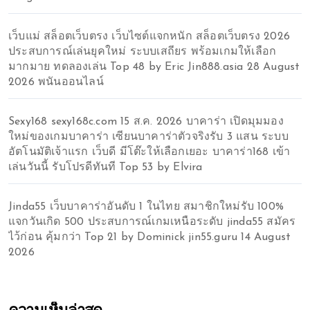
เว็บแม่ สล็อตเว็บตรง เว็บไซต์แจกหนัก สล็อตเว็บตรง 2026
ประสบการณ์เล่นยุคใหม่ ระบบเสถียร พร้อมเกมให้เลือก
มากมาย ทดลองเล่น Top 48 by Eric Jin888.asia 28 August
2026 พนันออนไลน์
Sexy168 sexy168c.com 15 ส.ค. 2026 บาคาร่า เปิดมุมมอง
ใหม่ของเกมบาคาร่า เซียนบาคาร่าตัวจริงรับ 3 แสน ระบบ
อัตโนมัติเจ้าแรก เว็บดี มีโต๊ะให้เลือกเยอะ บาคาร่า168 เข้า
เล่นวันนี้ รับโปรดีทันที Top 53 by Elvira
Jinda55 เว็บบาคาร่าอันดับ 1 ในไทย สมาชิกใหม่รับ 100%
แจกวันเกิด 500 ประสบการณ์เกมเหนือระดับ jinda55 สมัคร
ไว้ก่อน คุ้มกว่า Top 21 by Dominick jin55.guru 14 August
2026