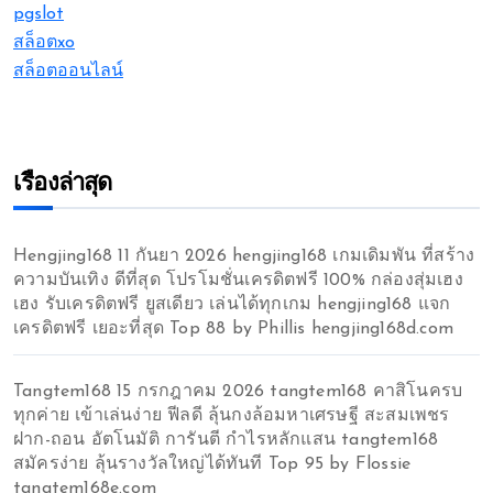
pgslot
สล็อตxo
สล็อตออนไลน์
เรื่องล่าสุด
Hengjing168 11 กันยา 2026 hengjing168 เกมเดิมพัน ที่สร้าง
ความบันเทิง ดีที่สุด โปรโมชั่นเครดิตฟรี 100% กล่องสุ่มเฮง
เฮง รับเครดิตฟรี ยูสเดียว เล่นได้ทุกเกม hengjing168 แจก
เครดิตฟรี เยอะที่สุด Top 88 by Phillis hengjing168d.com
Tangtem168 15 กรกฎาคม 2026 tangtem168 คาสิโนครบ
ทุกค่าย เข้าเล่นง่าย ฟีลดี ลุ้นกงล้อมหาเศรษฐี สะสมเพชร
ฝาก-ถอน อัตโนมัติ การันตี กำไรหลักแสน tangtem168
สมัครง่าย ลุ้นรางวัลใหญ่ได้ทันที Top 95 by Flossie
tangtem168e.com