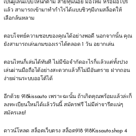
เป็นผู้เล่นแบบไหนก็ตาม สายทุนน้อย มือใหม่ หรือมือโปร
แล้ว สามารถเข้ามาทำกำไรได้แบบชิวๆมีเกมสล็อตให้
เลือกล้นหลาม
ตอบโจทย์ความชอบของคุณได้อย่างพอดี นอกจากนั้น คุณ
ยังสามารถเล่นเกมของเราได้ตลอด 1 วัน อยากเล่น
ตอนไหนก็เล่นได้ทันที ไม่มีข้อจำกัดอะไรก็แล้วแต่ทั้งปวง
เล่นผ่านมือถือได้อย่างสะดวกแล้วก็ไม่มีอันตราย ฝากถอน
ง่ายผ่านระบบออโต้ได้
อีกด้วย 918kissauto เพราะฉะนั้น ถ้าเกิดคุณพร้อมแล้วล่ะก็
ลงทะเบียนใหม่ได้แล้ววันนี้ สมัครฟรี ไม่มีค่าจารีตแน่ๆ
สมัครเลย!
ดาวน์โหลด สล็อตเว็บตรง สล็อต918 918Kissauto.shop 4