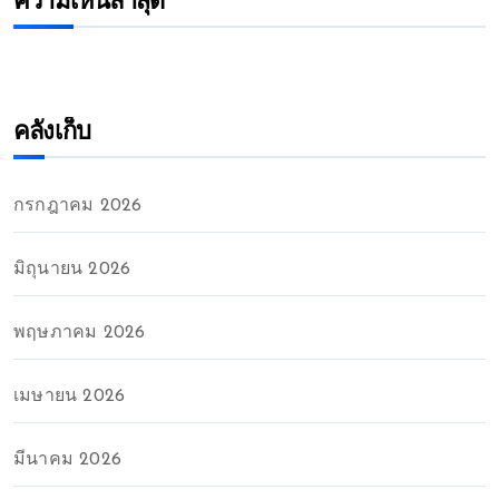
ความเห็นล่าสุด
คลังเก็บ
กรกฎาคม 2026
มิถุนายน 2026
พฤษภาคม 2026
เมษายน 2026
มีนาคม 2026