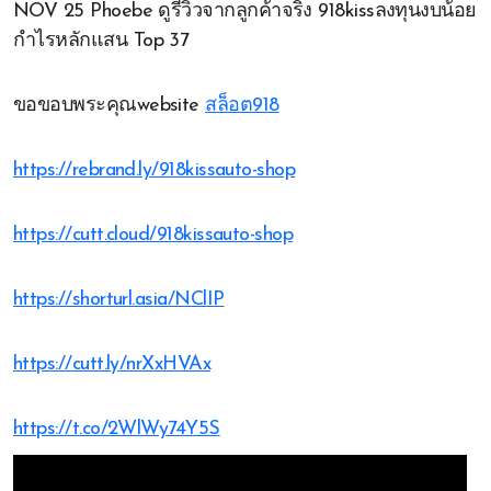
NOV 25 Phoebe ดูรีวิวจากลูกค้าจริง 918kissลงทุนงบน้อย
กำไรหลักแสน Top 37
ขอขอบพระคุณwebsite
สล็อต918
https://rebrand.ly/918kissauto-shop
https://cutt.cloud/918kissauto-shop
https://shorturl.asia/NClIP
https://cutt.ly/nrXxHVAx
https://t.co/2WlWy74Y5S