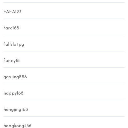
FAFA123
faro168
fullslotpg
funny18
gaojing888
happy168
hengjing168
hongkong456