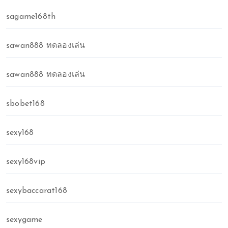
sagame168th
sawan888 ทดลองเล่น
sawan888 ทดลองเล่น
sbobet168
sexy168
sexy168vip
sexybaccarat168
sexygame