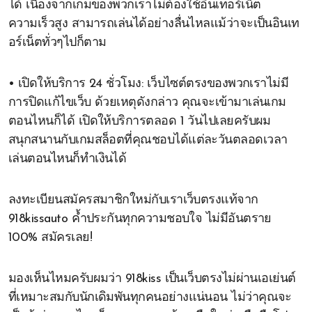
ได้ เนื่องจากเกมของพวกเราไม่ต้องใช้อินเทอร์เน็ต
ความเร็วสูง สามารถเล่นได้อย่างลื่นไหลแม้ว่าจะเป็นอินเท
อร์เน็ตทั่วๆไปก็ตาม
• เปิดให้บริการ 24 ชั่วโมง: เว็บไซต์ตรงของพวกเราไม่มี
การปิดแก้ไขเว็บ ด้วยเหตุดังกล่าว คุณจะเข้ามาเล่นเกม
ตอนไหนก็ได้ เปิดให้บริการตลอด 1 วันไปเลยครับผม
สนุกสนานกับเกมสล็อตที่คุณชอบได้แต่ละวันตลอดเวลา
เล่นตอนไหนก็ทำเงินได้
ลงทะเบียนสมัครสมาชิกใหม่กับเราเว็บตรงแท้จาก
918kissauto ค้ำประกันทุกความชอบใจ ไม่มีอันตราย
100% สมัครเลย!
มองเห็นไหมครับผมว่า 918kiss เป็นเว็บตรงไม่ผ่านเอเย่นต์
ที่เหมาะสมกับนักเดิมพันทุกคนอย่างแน่นอน ไม่ว่าคุณจะ