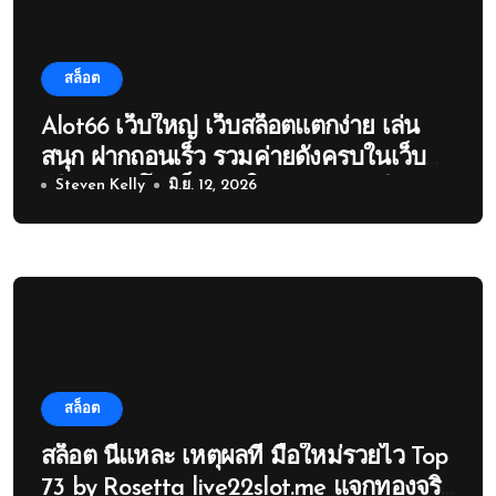
สล็อต
Alot66 เว็บใหญ่ เว็บสล็อตแตกง่าย เล่น
สนุก ฝากถอนเร็ว รวมค่ายดังครบในเว็บ
เดียว คาสิโน เว็บเปิดใหม่ เครดิตฟรี Top
Steven Kelly
มิ.ย. 12, 2026
77 by Emile alot66.net 5 ส.ค. 2026
สล็อต
สล็อต นี่แหละ เหตุผลที่ มือใหม่รวยไว Top
73 by Rosetta live22slot.me แจกทองจริง