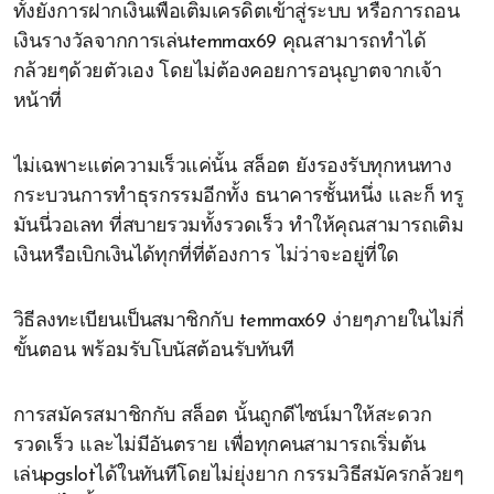
ทั้งยังการฝากเงินเพื่อเติมเครดิตเข้าสู่ระบบ หรือการถอน
เงินรางวัลจากการเล่นtemmax69 คุณสามารถทำได้
กล้วยๆด้วยตัวเอง โดยไม่ต้องคอยการอนุญาตจากเจ้า
หน้าที่
ไม่เฉพาะแต่ความเร็วแค่นั้น สล็อต ยังรองรับทุกหนทาง
กระบวนการทำธุรกรรมอีกทั้ง ธนาคารชั้นหนึ่ง และก็ ทรู
มันนี่วอเลท ที่สบายรวมทั้งรวดเร็ว ทำให้คุณสามารถเติม
เงินหรือเบิกเงินได้ทุกที่ที่ต้องการ ไม่ว่าจะอยู่ที่ใด
วิธีลงทะเบียนเป็นสมาชิกกับ temmax69 ง่ายๆภายในไม่กี่
ขั้นตอน พร้อมรับโบนัสต้อนรับทันที
การสมัครสมาชิกกับ สล็อต นั้นถูกดีไซน์มาให้สะดวก
รวดเร็ว และไม่มีอันตราย เพื่อทุกคนสามารถเริ่มต้น
เล่นpgslotได้ในทันทีโดยไม่ยุ่งยาก กรรมวิธีสมัครกล้วยๆ