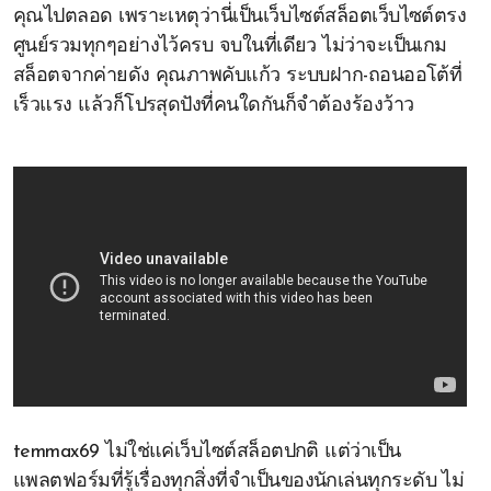
คุณไปตลอด เพราะเหตุว่านี่เป็นเว็บไซต์สล็อตเว็บไซต์ตรง
ศูนย์รวมทุกๆอย่างไว้ครบ จบในที่เดียว ไม่ว่าจะเป็นเกม
สล็อตจากค่ายดัง คุณภาพคับแก้ว ระบบฝาก-ถอนออโต้ที่
เร็วแรง แล้วก็โปรสุดปังที่คนใดกันก็จำต้องร้องว้าว
temmax69 ไม่ใช่แค่เว็บไซต์สล็อตปกติ แต่ว่าเป็น
แพลตฟอร์มที่รู้เรื่องทุกสิ่งที่จำเป็นของนักเล่นทุกระดับ ไม่