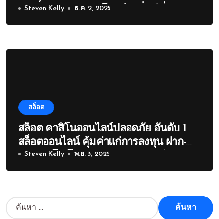
คุณภาพคับจอ ตอบโจทย์นักปั่นดีที่สุด
Steven Kelly
ธ.ค. 2, 2025
สล็อต ลงทุนแล้ว เห็นผลจริง 29
December 2025
สล็อต
สล็อต คาสิโนออนไลน์ปลอดภัย อันดับ 1
สล็อตออนไลน์ คุ้มค่าแก่การลงทุน ฝาก-
ถอน ออโต้ โบนัสสูง ทดลองเล่นฟรี pgslot
Steven Kelly
พ.ย. 3, 2025
สุดมันส์ สมจริง ลงทุนน้อย Top 12 by
Vickey secufamilyhouse.org 9 JAN 2568
ค้
น