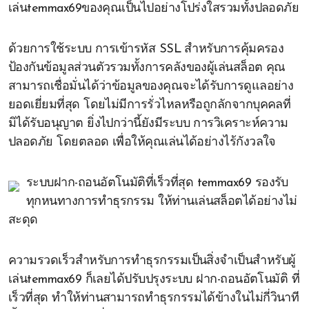
เล่นtemmax69ของคุณเป็นไปอย่างโปร่งใสรวมทั้งปลอดภัย
ด้วยการใช้ระบบ การเข้ารหัส SSL สำหรับการคุ้มครอง
ป้องกันข้อมูลส่วนตัวรวมทั้งการคลังของผู้เล่นสล็อต คุณ
สามารถเชื่อมั่นได้ว่าข้อมูลของคุณจะได้รับการดูแลอย่าง
ยอดเยี่ยมที่สุด โดยไม่มีการรั่วไหลหรือถูกลักจากบุคคลที่
มิได้รับอนุญาต ยิ่งไปกว่านี้ยังมีระบบ การวิเคราะห์ความ
ปลอดภัย โดยตลอด เพื่อให้คุณเล่นได้อย่างไร้กังวลใจ
ระบบฝาก-ถอนอัตโนมัติที่เร็วที่สุด temmax69 รองรับ
ทุกหนทางการทำธุรกรรม ให้ท่านเล่นสล็อตได้อย่างไม่
สะดุด
ความรวดเร็วสำหรับการทำธุรกรรมเป็นสิ่งจำเป็นสำหรับผู้
เล่นtemmax69 ก็เลยได้ปรับปรุงระบบ ฝาก-ถอนอัตโนมัติ ที่
เร็วที่สุด ทำให้ท่านสามารถทำธุรกรรมได้ข้างในไม่กี่วินาที