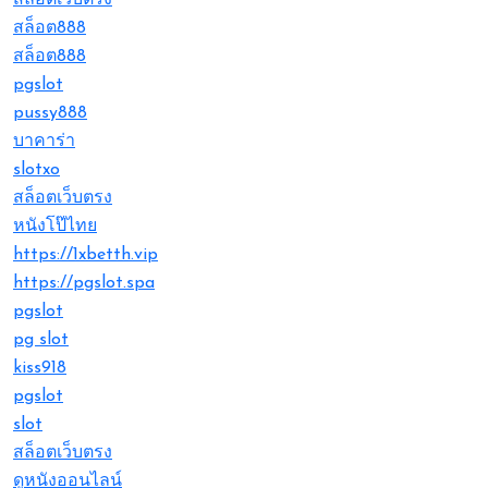
สล็อตเว็บตรง
สล็อต888
สล็อต888
pgslot
pussy888
บาคาร่า
slotxo
สล็อตเว็บตรง
หนังโป๊ไทย
https://1xbetth.vip
https://pgslot.spa
pgslot
pg slot
kiss918
pgslot
slot
สล็อตเว็บตรง
ดูหนังออนไลน์