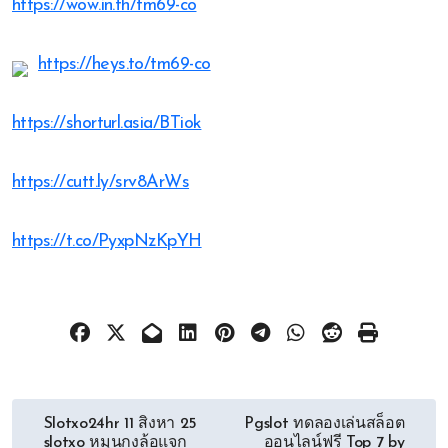
https://wow.in.th/tm69-co
https://heys.to/tm69-co
https://shorturl.asia/BTiok
https://cutt.ly/srv8ArWs
https://t.co/PyxpNzKpYH
แนะแนว
Slotxo24hr 11 สิงหา 25
Pgslot ทดลองเล่นสล็อต
slotxo หมุนกงล้อแจก
ออนไลน์ฟรี Top 7 by