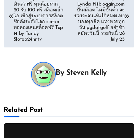
เรื่อง
เงินสดฟรี ทุนน้อยฝาก
Lynda Fitbloggin.com
20 รับ 100 ฟรี สล็อตเอ็ก
ปั่นสล็อต ไม่มีขั้นต่ำ จะ
โอ เข้าสู่ระบบค่ายสล็อต
รวยจะจนเล่นได้หมดแทง
ชื่อดังระดับโลก slotxo
บอลทุกลีค แทงหวยทุก
ทอลองเล่นสล็อตฟรี Top
วัน pgslotgolf อย่าช้า
14 by Tandy
สมัครวันนี้ รวยวันนี้ 28
Slotxo24hr.tv
July 25
By
Steven Kelly
Related Post