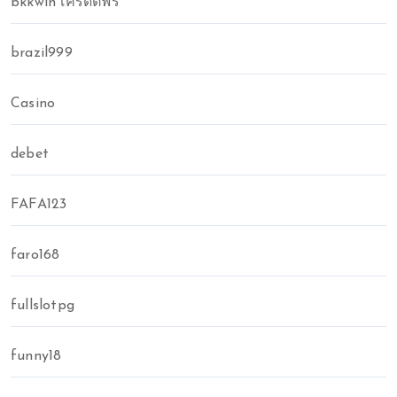
bkkwin เครดิตฟรี
brazil999
Casino
debet
FAFA123
faro168
fullslotpg
funny18