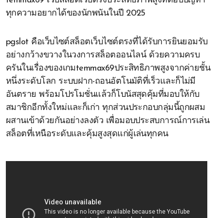
temmax69 เว็บสล็อตเว็บตรงประสิทธิภาพสูงที่ตอบปัญหา
ทุกความอยากได้ของนักพนันในปี 2025
pgslot คือเว็บไซต์สล็อตเว็บไซต์ตรงที่ได้รับการยินยอมรับ
อย่างกว้างขวางในวงการสล็อตออนไลน์ ด้วยความครบ
ครันในเรื่องของเกมtemmax69ประสิทธิภาพสูงจากค่ายชั้น
หนึ่งระดับโลก ระบบฝาก-ถอนอัตโนมัติที่เร็วและก็ไม่มี
อันตราย พร้อมโปรโมชั่นแล้วก็โบนัสสุดคุ้มที่มอบให้กับ
สมาชิกอีกทั้งใหม่และก็เก่า ทุกส่วนประกอบกลุ่มนี้ถูกผสม
ผสานเข้าด้วยกันอย่างลงตัว เพื่อมอบประสบการณ์การเล่น
สล็อตที่เหนือระดับและคุ้มสูงสุดแก่ผู้เล่นทุกคน