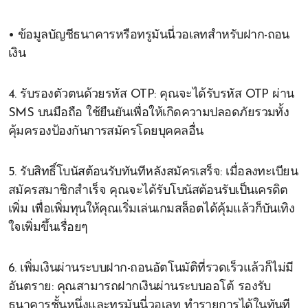
• ข้อมูลบัญชีธนาคารหรือทรูมันนี่วอเลทสำหรับฝาก-ถอน
เงิน
4. รับรองตัวตนด้วยรหัส OTP: คุณจะได้รับรหัส OTP ผ่าน
SMS บนมือถือ ใช้ยืนยันเพื่อให้เกิดความปลอดภัยรวมทั้ง
คุ้มครองป้องกันการสมัครโดยบุคคลอื่น
5. รับสิทธิ์โบนัสต้อนรับทันทีหลังสมัครเสร็จ: เมื่อลงทะเบียน
สมัครสมาชิกสำเร็จ คุณจะได้รับโบนัสต้อนรับเป็นเครดิต
เพิ่ม เพื่อเพิ่มทุนให้คุณเริ่มเล่นเกมสล็อตได้คุ้มแล้วก็บันเทิง
ใจเพิ่มขึ้นเรื่อยๆ
6. เพิ่มเงินผ่านระบบฝาก-ถอนอัตโนมัติที่รวดเร็วแล้วก็ไม่มี
อันตราย: คุณสามารถฝากเงินผ่านระบบออโต้ รองรับ
ธนาคารชั้นหนึ่งและทรูมันนี่วอเลท ทำรายการได้ในทันที