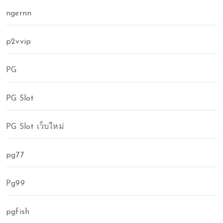
ngernn
p2vvip
PG
PG Slot
PG Slot เว็บใหม่
pg77
Pg99
pgfish