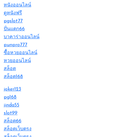
หนังออนไลน์
ดูหนังฟรี
pgslot77
ปั่นแตก66
บาคาร่าออนไลน์
punpro777
ซื้อหวยออนไลน์
หวยออนไลน์
สล็อต
สล็อต168
joker123
pg168
jinda55
slot99
สล็อต66
สล็อตเว็บตรง