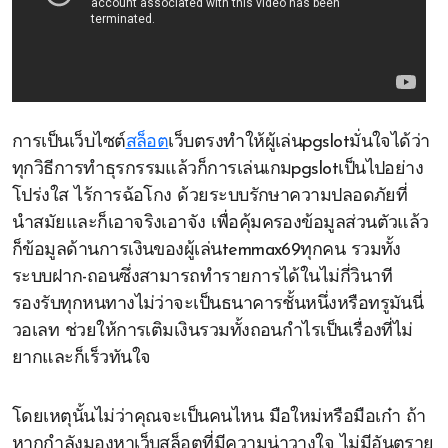
การเป็นเว็บไซต์
สล็อต
เว็บตรงทำให้ผู้เล่นpgslotมั่นใจได้ว่า
ทุกวิธีการทำธุรกรรมแล้วก็การเล่นเกมpgslotเป็นไปอย่าง
โปร่งใส ไร้การฉ้อโกง ด้วยระบบรักษาความปลอดภัยที่
นำสมัยและก็เอาจริงเอาจัง เพื่อคุ้มครองข้อมูลส่วนตัวแล้ว
ก็ข้อมูลด้านการเงินของผู้เล่นtemmax69ทุกคน รวมทั้ง
ระบบฝาก-ถอนซึ่งสามารถทำรายการได้ในไม่กี่วินาที
รองรับทุกหนทางไม่ว่าจะเป็นธนาคารชั้นหนึ่งหรือทรูมันนี่
วอเลท ช่วยให้การเติมเงินรวมทั้งถอนกำไรเป็นเรื่องที่ไม่
ยากและก็เร็วทันใจ
โดยเหตุนั้นไม่ว่าคุณจะเป็นคนไหน มือใหม่หรือมือเก๋า ถ้า
หากกำลังมองหาเว็บสล็อตที่มีความน่าวางใจ ไม่มีอันตราย