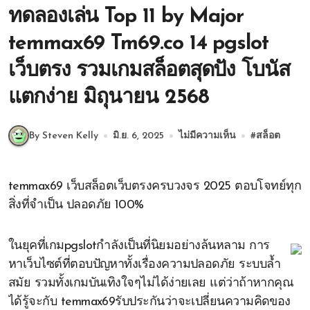
ทดลองเล่น Top 11 by Major
temmax69 Tm69.co 14 pgslot
เว็บตรง รวมเกมสล็อตสุดปัง โบนัส
แตกง่าย มิถุนายน 2568
By Steven Kelly
มิ.ย. 6, 2025
ไม่มีความเห็น
#
สล็อต
temmax69 เว็บสล็อตเว็บตรงครบวงจร 2025 ตอบโจทย์ทุก
สิ่งที่จำเป็น ปลอดภัย 100%
ในยุคที่เกมpgslotกำลังเป็นที่นิยมอย่างล้นหลาม การ
หาเว็บไซต์ที่ตอบปัญหาทั้งเรื่องความปลอดภัย ระบบล้ำ
สมัย รวมทั้งเกมบันเทิงใจๆไม่ได้ง่ายเลย แต่ว่าถ้าหากคุณ
ได้รู้จะกับ temmax69รับประกันว่าจะเปลี่ยนความคิดของ