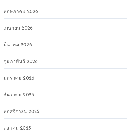
พฤษภาคม 2026
เมษายน 2026
มีนาคม 2026
กุมภาพันธ์ 2026
มกราคม 2026
ธันวาคม 2025
พฤศจิกายน 2025
ตุลาคม 2025