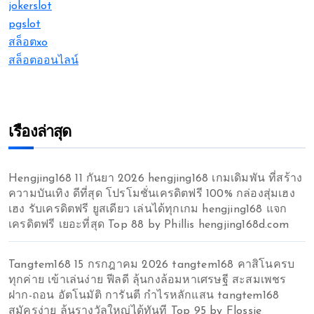
jokerslot
pgslot
สล็อตxo
สล็อตออนไลน์
เรื่องล่าสุด
Hengjing168 11 กันยา 2026 hengjing168 เกมเดิมพัน ที่สร้าง
ความบันเทิง ดีที่สุด โปรโมชั่นเครดิตฟรี 100% กล่องสุ่มเฮง
เฮง รับเครดิตฟรี ยูสเดียว เล่นได้ทุกเกม hengjing168 แจก
เครดิตฟรี เยอะที่สุด Top 88 by Phillis hengjing168d.com
Tangtem168 15 กรกฎาคม 2026 tangtem168 คาสิโนครบ
ทุกค่าย เข้าเล่นง่าย ฟีลดี ลุ้นกงล้อมหาเศรษฐี สะสมเพชร
ฝาก-ถอน อัตโนมัติ การันตี กำไรหลักแสน tangtem168
สมัครง่าย ลุ้นรางวัลใหญ่ได้ทันที Top 95 by Flossie