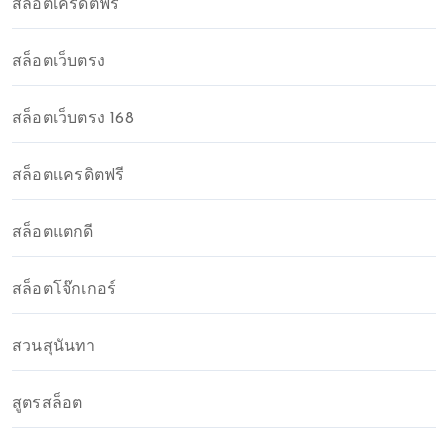
สล็อตเครดิตฟรี
สล็อตเว็บตรง
สล็อตเว็บตรง 168
สล็อตเเครดิตฟรี
สล็อตแตกดี
สล็อตโจ๊กเกอร์
สวนสุนันทา
สูตรสล็อต