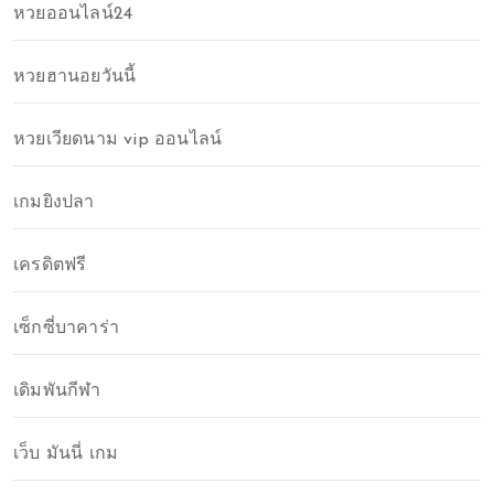
หวยออนไลน์24
หวยฮานอยวันนี้
หวยเวียดนาม vip ออนไลน์
เกมยิงปลา
เครดิตฟรี
เซ็กซี่บาคาร่า
เดิมพันกีฬา
เว็บ มันนี่ เกม