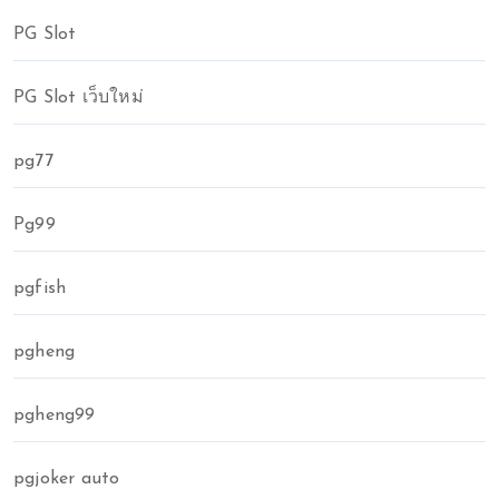
PG Slot
PG Slot เว็บใหม่
pg77
Pg99
pgfish
pgheng
pgheng99
pgjoker auto