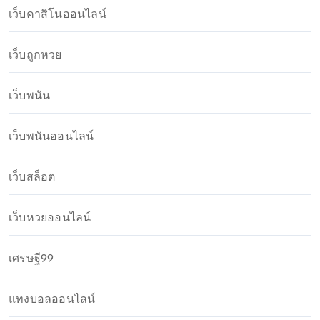
เว็บคาสิโนออนไลน์
เว็บถูกหวย
เว็บพนัน
เว็บพนันออนไลน์
เว็บสล็อต
เว็บหวยออนไลน์
เศรษฐี99
แทงบอลออนไลน์