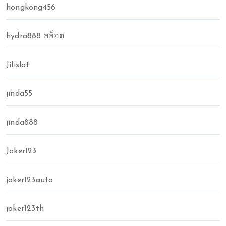
hongkong456
hydra888 สล็อต
Jilislot
jinda55
jinda888
Joker123
joker123auto
joker123th