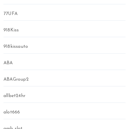
77UFA
918Kiss
918kissauto
ABA
ABAGroup2
allbet24hr
alot666
amb slot