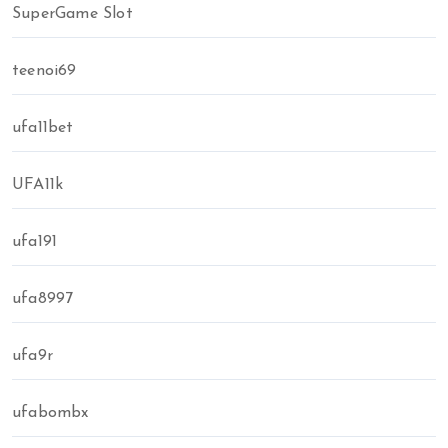
SuperGame Slot
teenoi69
ufa11bet
UFA11k
ufa191
ufa8997
ufa9r
ufabombx