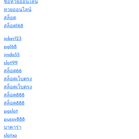
ซื้อหวยออนไลน์
หวยออนไลน์
สล็อต
สล็อต168
joker123
pg168
jinda55
slot99
สล็อต66
สล็อตเว็บตรง
สล็อตเว็บตรง
สล็อต888
สล็อต888
pgslot
pussy888
บาคาร่า
slotxo