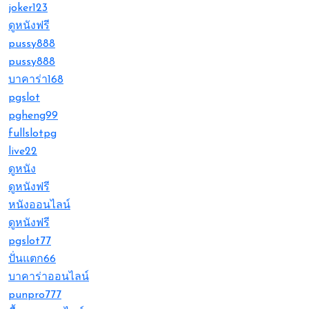
joker123
ดูหนังฟรี
pussy888
pussy888
บาคาร่า168
pgslot
pgheng99
fullslotpg
live22
ดูหนัง
ดูหนังฟรี
หนังออนไลน์
ดูหนังฟรี
pgslot77
ปั่นแตก66
บาคาร่าออนไลน์
punpro777