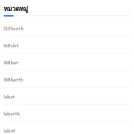
หมวดหมู่
123lionth
168slot
188bet
188betth
1xbet
1xbetth
1xbit1