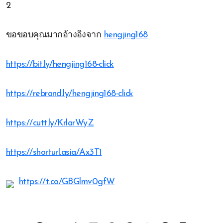
2
ขอขอบคุณมากอ้างอิงจาก
hengjing168
https://bit.ly/hengjing168-click
https://rebrand.ly/hengjing168-click
https://cutt.ly/KrlarWyZ
https://shorturl.asia/Ax3T1
https://t.co/GBGlmv0gfW