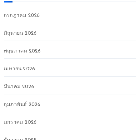
กรกฎาคม 2026
มิถุนายน 2026
พฤษภาคม 2026
เมษายน 2026
มีนาคม 2026
กุมภาพันธ์ 2026
มกราคม 2026