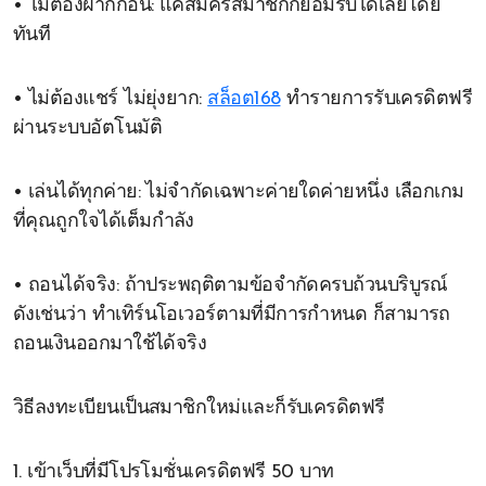
• ไม่ต้องฝากก่อน: แค่สมัครสมาชิกก็ยอมรับได้เลยโดย
ทันที
• ไม่ต้องแชร์ ไม่ยุ่งยาก:
สล็อต168
ทำรายการรับเครดิตฟรี
ผ่านระบบอัตโนมัติ
• เล่นได้ทุกค่าย: ไม่จำกัดเฉพาะค่ายใดค่ายหนึ่ง เลือกเกม
ที่คุณถูกใจได้เต็มกำลัง
• ถอนได้จริง: ถ้าประพฤติตามข้อจำกัดครบถ้วนบริบูรณ์
ดังเช่นว่า ทำเทิร์นโอเวอร์ตามที่มีการกำหนด ก็สามารถ
ถอนเงินออกมาใช้ได้จริง
วิธีลงทะเบียนเป็นสมาชิกใหม่และก็รับเครดิตฟรี
1. เข้าเว็บที่มีโปรโมชั่นเครดิตฟรี 50 บาท