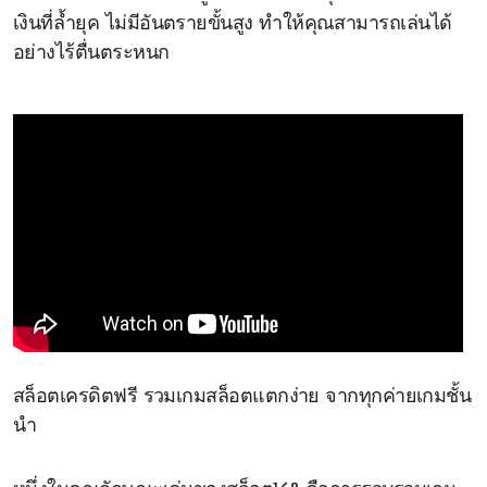
เงินที่ล้ำยุค ไม่มีอันตรายขั้นสูง ทำให้คุณสามารถเล่นได้
อย่างไร้ตื่นตระหนก
สล็อตเครดิตฟรี รวมเกมสล็อตแตกง่าย จากทุกค่ายเกมชั้น
นำ