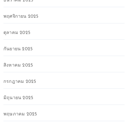
ธันวาคม 2025
พฤศจิกายน 2025
ตุลาคม 2025
กันยายน 2025
สิงหาคม 2025
กรกฎาคม 2025
มิถุนายน 2025
พฤษภาคม 2025