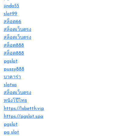
jinda55
slot99
สล็อต66
สล็อตเว็บตรง
สล็อตเว็บตรง
สล็อต888
สล็อต888
pgslot
pussy888
บาคาร่า
slotxo
สล็อตเว็บตรง
หนังโป๊ไทย
https://1xbetth.vip
https://pgslot.spa
pgslot
pg slot