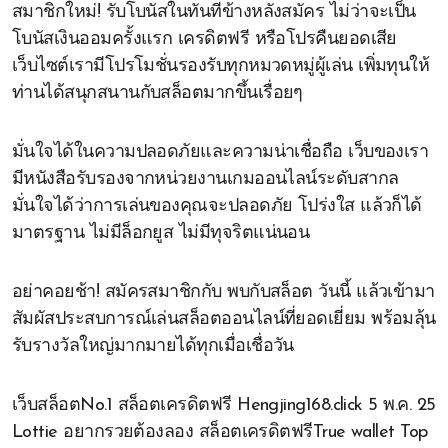
สมาชิกใหม่! รับโบนัสในทันทีข้างหลังสมัคร ไม่ว่าจะเป็น
โบนัสเงินออมครั้งแรก เครดิตฟรี หรือโปรคืนยอดเสีย
เว็บไซต์เรามีโปรโมชั่นรองรับทุกหมวดหมู่ผู้เล่น เพิ่มทุนให้
ท่านได้สนุกสนานกับสล็อตมากขึ้นเรื่อยๆ
มั่นใจได้ในความปลอดภัยและความน่าเชื่อถือ เว็บของเรา
มีหนังสือรับรองจากหน่วยงานเกมออนไลน์ระดับสากล
มั่นใจได้ว่าการเล่นของคุณจะปลอดภัย โปร่งใส แล้วก็ได้
มาตรฐาน ไม่มีล็อกยูส ไม่มีทุจริตแน่นอน
อย่าคอยช้า! สมัครสมาชิกกับ พบกับสล็อต วันนี้ แล้วเข้ามา
สัมผัสประสบการณ์เล่นสล็อตออนไลน์ที่ยอดเยี่ยม พร้อมลุ้น
รับรางวัลใหญ่มากมายได้ทุกเมื่อเชื่อวัน
เว็บสล็อตNo.1 สล็อตเครดิตฟรี Hengjing168.click 5 พ.ค. 25
Lottie อยากรวยต้องลอง สล็อตเครดิตฟรีTrue wallet Top