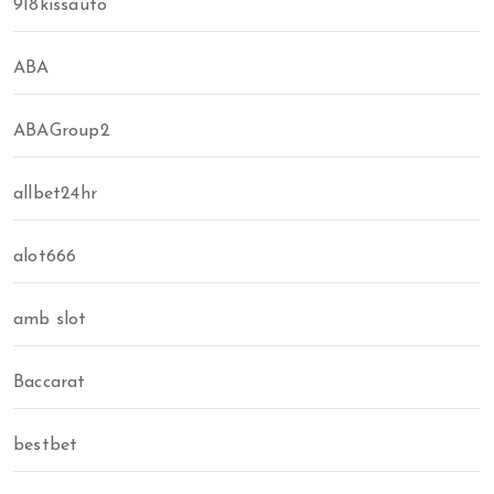
918kissauto
ABA
ABAGroup2
allbet24hr
alot666
amb slot
Baccarat
bestbet