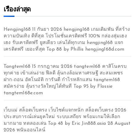
เรื่องล่าสุด
Hengjing168 11 กันยา 2026 hengjing168 เกมเดิมพัน ที่สร้าง
ความบันเทิง ดีที่สุด โปรโมชั่นเครดิตฟรี 100% กล่องสุ่มเฮง
เฮง รับเครดิตฟรี ยูสเดียว เล่นได้ทุกเกม hengjing168 แจก
เครดิตฟรี เยอะที่สุด Top 88 by Phillis hengjing168d.com
Tangtem168 15 กรกฎาคม 2026 tangtem168 คาสิโนครบ
ทุกค่าย เข้าเล่นง่าย ฟีลดี ลุ้นกงล้อมหาเศรษฐี สะสมเพชร
ฝาก-ถอน อัตโนมัติ การันตี กำไรหลักแสน tangtem168
สมัครง่าย ลุ้นรางวัลใหญ่ได้ทันที Top 95 by Flossie
tangtem168e.com
เว็บแม่ สล็อตเว็บตรง เว็บไซต์แจกหนัก สล็อตเว็บตรง 2026
ประสบการณ์เล่นยุคใหม่ ระบบเสถียร พร้อมเกมให้เลือก
มากมาย ทดลองเล่น Top 48 by Eric Jin888.asia 28 August
2026 พนันออนไลน์