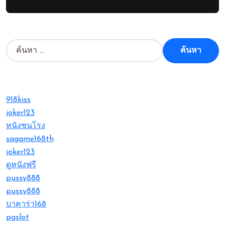
ได้เงินจริง ไม่ขายฝัน แคชแบค 5% สล็อต
แจกเครดิตฟรีกี่ล้านก็ถอนได้ ไม่อั้น
sretthi99 เล่นที่นี่ เป็นเศรษฐีแน่นอน Top
ค้
28 by Angeles St99b.com
น
ห
า
สำ
ห
918kiss
รั
joker123
บ
หนังชนโรง
:
sagame168th
joker123
ดูหนังฟรี
pussy888
pussy888
บาคาร่า168
pgslot