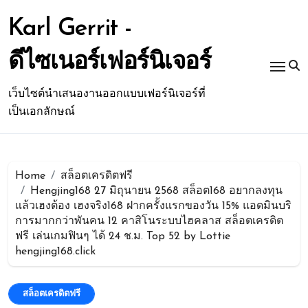
Skip
to
Karl Gerrit -
content
ดีไซเนอร์เฟอร์นิเจอร์
เว็บไซต์นำเสนองานออกแบบเฟอร์นิเจอร์ที่
เป็นเอกลักษณ์
Home
สล็อตเครดิตฟรี
Hengjing168 27 มิถุนายน 2568 สล็อต168 อยากลงทุน
แล้วเฮงต้อง เฮงจริง168 ฝากครั้งแรกของวัน 15% แอดมินบริ
การมากกว่าพันคน 12 คาสิโนระบบไฮคลาส สล็อตเครดิต
ฟรี เล่นเกมฟินๆ ได้ 24 ช.ม. Top 52 by Lottie
hengjing168.click
สล็อตเครดิตฟรี