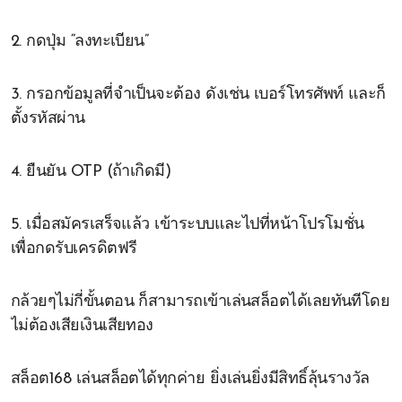
2. กดปุ่ม “ลงทะเบียน”
3. กรอกข้อมูลที่จำเป็นจะต้อง ดังเช่น เบอร์โทรศัพท์ และก็
ตั้งรหัสผ่าน
4. ยืนยัน OTP (ถ้าเกิดมี)
5. เมื่อสมัครเสร็จแล้ว เข้าระบบและไปที่หน้าโปรโมชั่น
เพื่อกดรับเครดิตฟรี
กล้วยๆไม่กี่ขั้นตอน ก็สามารถเข้าเล่นสล็อตได้เลยทันทีโดย
ไม่ต้องเสียเงินเสียทอง
สล็อต168 เล่นสล็อตได้ทุกค่าย ยิ่งเล่นยิ่งมีสิทธิ์ลุ้นรางวัล