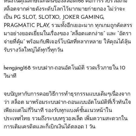
หนึ่งในคุณลักษณะเด่นของสล็อต168 คือการรวบรวมเกม
สล็อตจากค่ายดังระดับโลกไว้มากมายก่ายกอง ไม่ว่าจะ
เป็น PG SLOT, SLOTXO, JOKER GAMING,
PRAGMATIC PLAY, รวมทั้งอีกเยอะมาก ทุกเกมถูกคัดสรร
มาอย่างยอดเยี่ยมในเรื่องของ “สล็อตแตกง่าย” และ “อัตรา
จ่ายที่คุ้ม” พร้อมกับฟีเจอร์โบนัสที่หลากหลาย ให้คุณได้ลุ้น
รับรางวัลใหญ่ได้ทุกวี่ทุกวัน
hengjing168 ระบบฝาก-ถอนอัตโนมัติ รวดเร็วภายใน 10
วินาที
จบปัญหากับการคอยวิธีการทำธุรกรรมแบบเดิมๆเนื่องจาก
ว่า สล็อต มาพร้อมระบบฝาก-ถอนแบบอัตโนมัติที่เร็วทันใจ
เพียงแต่ไม่กี่วินาที รองรับทุกแบงค์ชั้นแนวหน้าใน
ประเทศไทย รวมถึงระบบทรูวอลเล็ต เพิ่มความสะดวกใน
การเติมเครดิตและก็เบิกเงินได้ตลอด 1 วัน