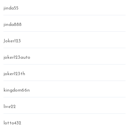
jinda55
jinda888
Joker123
joker123auto
joker123th
kingdom66n
live22
lotto432