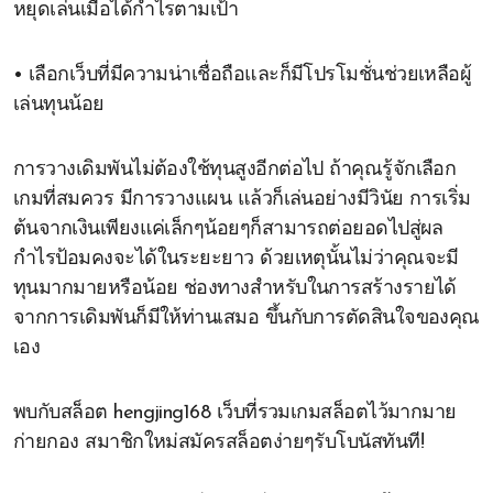
หยุดเล่นเมื่อได้กำไรตามเป้า
• เลือกเว็บที่มีความน่าเชื่อถือและก็มีโปรโมชั่นช่วยเหลือผู้
เล่นทุนน้อย
การวางเดิมพันไม่ต้องใช้ทุนสูงอีกต่อไป ถ้าคุณรู้จักเลือก
เกมที่สมควร มีการวางแผน แล้วก็เล่นอย่างมีวินัย การเริ่ม
ต้นจากเงินเพียงแค่เล็กๆน้อยๆก็สามารถต่อยอดไปสู่ผล
กำไรป้อมคงจะได้ในระยะยาว ด้วยเหตุนั้นไม่ว่าคุณจะมี
ทุนมากมายหรือน้อย ช่องทางสำหรับในการสร้างรายได้
จากการเดิมพันก็มีให้ท่านเสมอ ขึ้นกับการตัดสินใจของคุณ
เอง
พบกับสล็อต hengjing168 เว็บที่รวมเกมสล็อตไว้มากมาย
ก่ายกอง สมาชิกใหม่สมัครสล็อตง่ายๆรับโบนัสทันที!