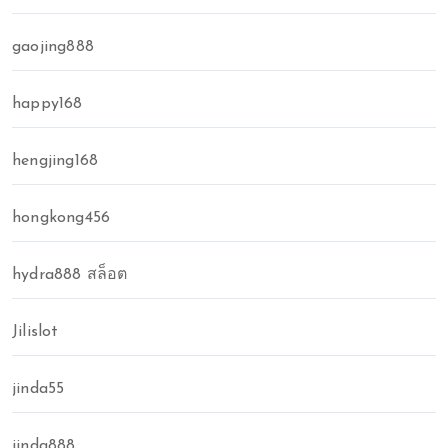
gaojing888
happy168
hengjing168
hongkong456
hydra888 สล็อต
Jilislot
jinda55
jinda888