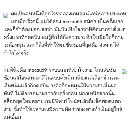
ผมเป็นคนหนึ่งที่ถูกใจทดลองเกมออนไลน์หลายประเภท
แต่เมื่อเร็วๆนี้ ผมได้ลอง macau69 สมัคร เป็นครั้งแรก
และก็จำต้องบอกเลยว่า มันบันเทิงใจกว่าที่คิดมากๆ! ตั้งแต่
ครั้งแรกที่กดสปิน ผมรู้สึกได้ถึงความระทึกใจเมื่อใดก็ตาม
วงล้อหมุน และก็สิ่งที่ทำให้ผมชื่นชอบที่สุดคือ จังหวะได้
กำไรได้จริง
ผมพินิจคือ macau69 ระบบเกมที่เข้าใจง่าย ไม่สลับซับ
ซ้อนเสมือนเกมคาสิโนแบบดั้งเดิม เพียงแต่เลือกจำนวน
เงินพนันแล้วก็กดสปิน วงล้อก็จะหมุนให้พวกเราเห็นผล
ทันที ไม่ต้องรอนานราวกับครั้งก่อน นอกเหนือจากนั้น
สล็อตยุคใหม่หลายเกมมีฟีพบร์โบนัสแล้วก็แจ็คพอตแตก
ง่าย ซึ่งทำให้เวลาเล่นมีความคิดว่าช่องทางทำเงินอยู่ใกล้
แค่เอื้อม