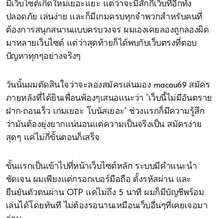
มีเว็บไซต์เกิดใหม่เยอะแยะ แต่ว่าจะมีสักกี่เว็บที่อีกทั้ง
ปลอดภัย เล่นง่าย และก็มีเกมครบทุกจำพวกสำหรับคนที่
ต้องการสนุกสนานแบบครบวงจร ผมเองเคยลองถูกลองผิด
มาหลายเว็บไซต์ แต่ว่าสุดท้ายก็ได้พบกับเว็บตรงที่ตอบ
ปัญหาทุกๆอย่างจริงๆ
วันนั้นผมตัดสินใจว่าจะลองสมัครเล่นมอง macau69 สมัคร
ภายหลังที่ได้ยินเพื่อนพ้องๆเสนอแนะว่า “เว็บนี้ไม่มีอันตราย
ฝาก-ถอนเร็ว เกมเยอะ โบนัสเยอะ” ช่วงแรกก็มีความรู้สึก
ว่ามันต้องยุ่งยากแน่นอนแต่ความเป็นจริงเป็น สมัครง่าย
สุดๆ แค่ไม่กี่ขั้นตอนก็เสร็จ
ขั้นแรกเป็นเข้าไปที่หน้าเว็บไซต์หลัก ระบบมีคำแนะนำ
ชัดเจน ผมเพียงแต่กรอกเบอร์มือถือ ตั้งรหัสผ่าน และ
ยืนยันตัวตนผ่าน OTP แค่ไม่ถึง 5 นาที ผมก็มีบัญชีพร้อม
เล่นได้โดยทันที ไม่ต้องรอนานเหมือนเว็บอื่นๆที่เคยเจอมา