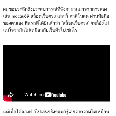
ผมชอบระลึกถึงประสบการณ์ที่พึ่งจะผ่านมาจากการลอง
เล่น macau69 สล็อตเว็บตรง และก็ คาสิโนสด ผ่านมือถือ
ของตนเอง ทีแรกที่ได้ยินคำว่า “สล็อตเว็บตรง” ผมก็ยังไม่
แน่ใจว่ามันไม่เหมือนกับเว็บทั่วไปเช่นไร
แต่เมื่อได้ลองเข้าไปเล่นจริงๆผมก็รู้เลยว่าความไม่เหมือน