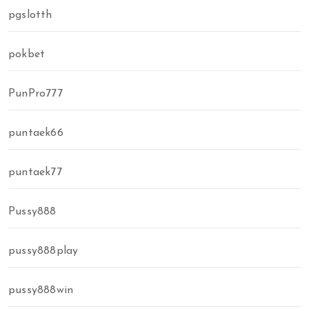
pgslotth
pokbet
PunPro777
puntaek66
puntaek77
Pussy888
pussy888play
pussy888win