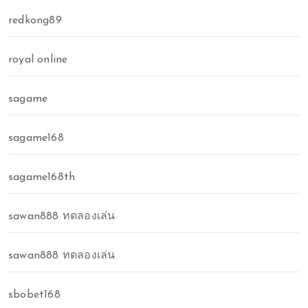
redkong89
royal online
sagame
sagame168
sagame168th
sawan888 ทดลองเล่น
sawan888 ทดลองเล่น
sbobet168