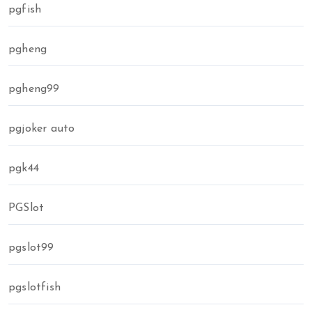
pgfish
pgheng
pgheng99
pgjoker auto
pgk44
PGSlot
pgslot99
pgslotfish