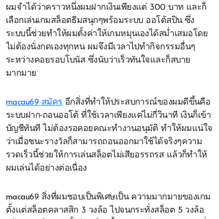
ผมจำได้ว่าคราวหนึ่งผมฝากเงินเพียงแต่ 300 บาท และก็
เลือกเล่นเกมสล็อตธีมสนุกๆพร้อมระบบ ออโต้สปิน ซึ่ง
ระบบนี้ช่วยทำให้ผมตั้งค่าให้เกมหมุนเองได้สม่ำเสมอโดย
ไม่ต้องนั่งกดเองทุกหน ผมจึงมีเวลาไปทำกิจกรรมอื่นๆ
ระหว่างคอยรอบโบนัส ซึ่งนับว่าเร็วทันใจและก็สบาย
มากมาย
macau69 สมัคร
อีกสิ่งที่ทำให้ประสบการณ์ของผมดีขึ้นคือ
ระบบฝาก-ถอนออโต้ ที่ใช้เวลาเพียงแค่ไม่กี่วินาที เงินก็เข้า
บัญชีทันที ไม่ต้องรอคอยคณะทำงานอนุมัติ ทำให้ผมแน่ใจ
ว่าเมื่อชนะรางวัลก็สามารถถอนออกมาใช้ได้จริงๆความ
รวดเร็วนี้ช่วยให้การเล่นสล็อตไม่เสียอรรถรส แล้วก็ทำให้
ผมเล่นได้อย่างต่อเนื่อง
macau69 สิ่งที่ผมชอบเป็นพิเศษเป็น ความมากมายของเกม
ตั้งแต่สล็อตคลาสสิก 3 วงล้อ ไปจนกระทั่งสล็อต 5 วงล้อ