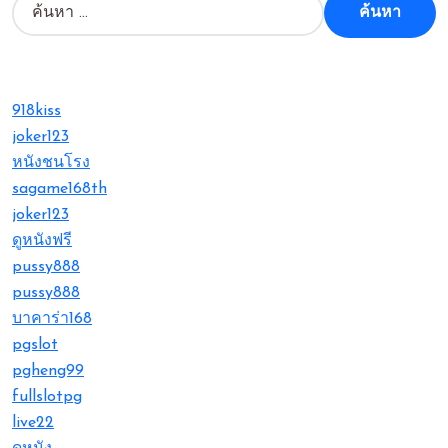
ค้
น
ห
า
สำ
ห
918kiss
รั
joker123
บ
หนังชนโรง
:
sagame168th
joker123
ดูหนังฟรี
pussy888
pussy888
บาคาร่า168
pgslot
pgheng99
fullslotpg
live22