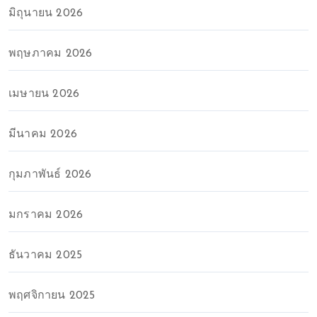
มิถุนายน 2026
พฤษภาคม 2026
เมษายน 2026
มีนาคม 2026
กุมภาพันธ์ 2026
มกราคม 2026
ธันวาคม 2025
พฤศจิกายน 2025