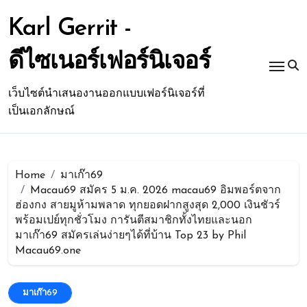
Skip
to
Karl Gerrit -
content
ดีไซเนอร์เฟอร์นิเจอร์
เว็บไซต์นำเสนองานออกแบบเฟอร์นิเจอร์ที่
เป็นเอกลักษณ์
Home
มาเก๊า69
Macau69 สมัคร 5 ม.ค. 2026 macau69 อิมพอร์ตจาก
ฮ่องกง สายมูห้ามพลาด ทุกยอดฝากสูงสุด 2,000 เงินชัวร์
พร้อมเปย์ทุกชั่วโมง การันตีสมาชิกทั้งไทยและนอก
มาเก๊า69 สมัครเล่นง่ายๆได้ที่บ้าน Top 23 by Phil
Macau69.one
มาเก๊า69