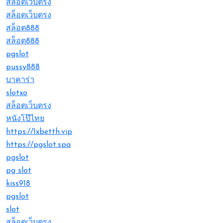
สล็อตเว็บตรง
สล็อตเว็บตรง
สล็อต888
สล็อต888
pgslot
pussy888
บาคาร่า
slotxo
สล็อตเว็บตรง
หนังโป๊ไทย
https://1xbetth.vip
https://pgslot.spa
pgslot
pg slot
kiss918
pgslot
slot
สล็อตเว็บตรง