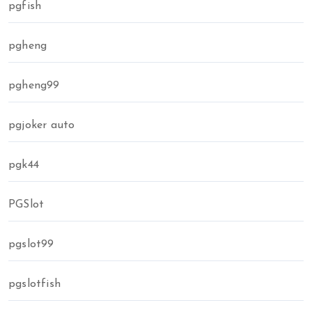
pgfish
pgheng
pgheng99
pgjoker auto
pgk44
PGSlot
pgslot99
pgslotfish