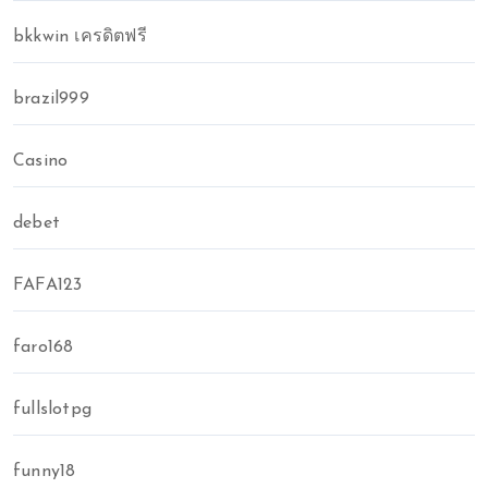
bkkwin เครดิตฟรี
brazil999
Casino
debet
FAFA123
faro168
fullslotpg
funny18