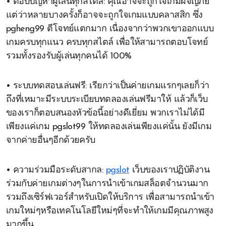
• ตอบปัญหาผู้เล่นทุกสไตล์: คุณอาจจะถูกใจเกมผจญภัย
แต่ว่าหลายบางครั้งก็อาจจะถูกใจเกมแบบคลาสสิก ซึ่ง
pgheng99 ตีโจทย์แตกมาก เนื่องจากว่าพวกเขาออกแบบ
เกมครบทุกแนว ครบทุกสไตล์ เพื่อให้สามารถตอบโจทย์
รวมทั้งรองรับผู้เล่นทุกคนได้ 100%
• ระบบทดสอบเล่นฟรี: เรียกว่าเป็นค่ายเกมแรกๆเลยก็ว่า
ถึงที่เหมาะมีระบบระเบียบทดลองเล่นฟรีมาให้ แล้วก็เว็บ
ของเราก็ตอบสนองหัวข้อนี้อย่างดีเยี่ยม พวกเราไม่ได้มี
เพียงแค่เกม pgslot99 ให้ทดลองเล่นเพียงแค่นั้น ยังมีเกม
จากค่ายอื่นๆอีกด้วยครับ
• ความร่วมมือระดับสากล:
pgslot
เว็บของเราปฏิบัติงาน
ร่วมกับค่ายเกมต่างๆในการนำเข้าเกมสล็อตจำนวนมาก
รวมถึงเซิร์ฟเวอร์สำหรับเปิดให้บริการ เพื่อสามารถนำเข้า
เกมใหม่ๆหรือเทคโนโลยีใหม่ๆที่จะทำให้เกมมีคุณภาพสูง
มากขึ้น