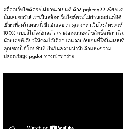
สล็อตเว็บไซต์ตรงไม่ผ่านเอเย่นต์ ต้อง pgheng99 เพียงแค่
นั้นเลยขอรับ! เราเป็นสล็อตเว็บไซต์ตรงไม่ผ่านเอเย่นต์ที่ดี
เยี่ยมที่สุดในตอนนี้ ยืนยันเลยว่า คุณจะหาเว็บไซต์ตรงแท้
100% แบบงี้ไม่ได้อีกแล้ว เรามีเกมสล็อตลิขสิทธิ์แท้มากไม่
น้อยเลยทีเดียวให้คุณได้เลือก เอนจอยกับเกมที่ใช่ในแบบที่
คุณชอบได้โดยทันที ยืนยันความน่านับถือและความ
ปลอดภัยสูง pgslot ทางเข้าหาง่าย