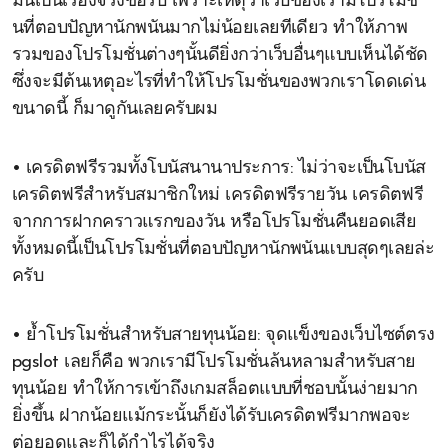
มันเป็นเรื่องจริงขอรับ เพราะเหตุว่าเว็บของเรามีโปรโมชั่
นที่ตอบปัญหานักพนันมากไม่น้อยเลยทีเดียว ทำให้ภาพ
รวมของโปรโมชั่นต่างๆนั้นดียิ่งกว่าเว็บอื่นๆแบบเห็นได้ชัด
ซึ่งจะมีต้นเหตุอะไรที่ทำให้โปรโมชั่นของพวกเราโดดเด่น
ขนาดนี้ ก็มาดูกันเลยครับผม
• เครดิตฟรีรวมทั้งโบนัสนานาประการ: ไม่ว่าจะเป็นโบนัส
เครดิตฟรีสำหรับสมาชิกใหม่ เครดิตฟรีรายวัน เครดิตฟรี
จากการฝากคราวแรกของวัน หรือโปรโมชั่นคืนยอดเสีย
ทั้งหมดนี้เป็นโปรโมชั่นที่ตอบปัญหานักพนันแบบสุดๆเลยล่ะ
ครับ
• ย้ำโปรโมชั่นสำหรับสายทุนน้อย: จุดแข็งของเว็บไซต์ตรง
pgslot เลยก็คือ พวกเรามีโปรโมชั่นล้นหลามสำหรับสาย
ทุนน้อย ทำให้การเข้าถึงเกมสล็อตแบบที่ชอบนั้นง่ายมาก
ยิ่งขึ้น ฝากน้อยแม้กระนั้นก็ยังได้รับเครดิตฟรีมากพอจะ
ต่อยอดและก็ได้กำไรได้จริง