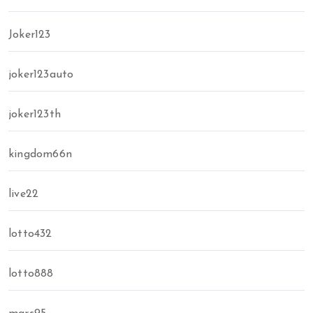
Joker123
joker123auto
joker123th
kingdom66n
live22
lotto432
lotto888