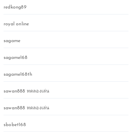
redkong89
royal online
sagame
sagame168
sagame168th
sawan888 ทดลองเล่น
sawan888 ทดลองเล่น
sbobet168