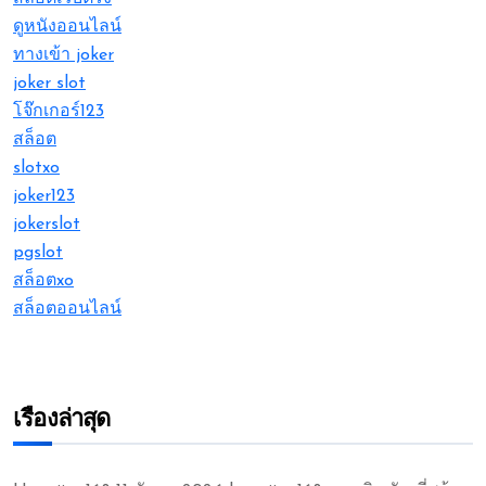
ดูหนังออนไลน์
ทางเข้า joker
joker slot
โจ๊กเกอร์123
สล็อต
slotxo
joker123
jokerslot
pgslot
สล็อตxo
สล็อตออนไลน์
เรื่องล่าสุด