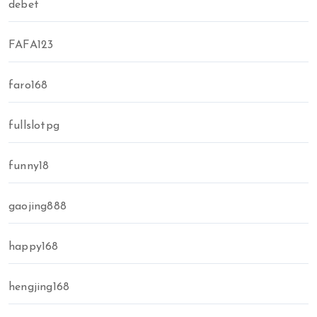
debet
FAFA123
faro168
fullslotpg
funny18
gaojing888
happy168
hengjing168