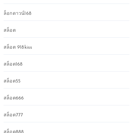
ล็อกดาวน์168
สล็อต
สล็อต 918kiss
สล็อต168
สล็อต55
สล็อต666
สล็อต777
สล็อต888