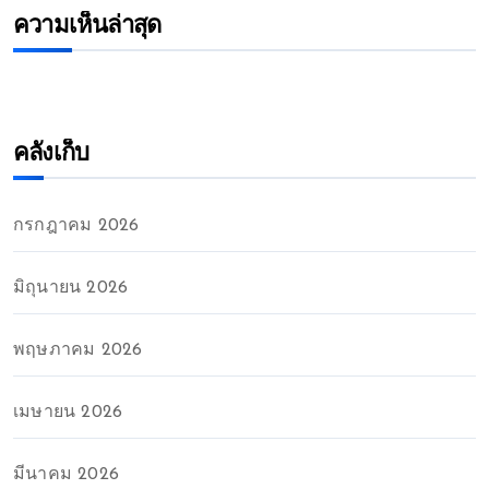
ความเห็นล่าสุด
คลังเก็บ
กรกฎาคม 2026
มิถุนายน 2026
พฤษภาคม 2026
เมษายน 2026
มีนาคม 2026