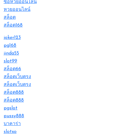
ซื้อหวยออนไลน์
หวยออนไลน์
สล็อต
สล็อต168
joker123
pg168
jinda55
slot99
สล็อต66
สล็อตเว็บตรง
สล็อตเว็บตรง
สล็อต888
สล็อต888
pgslot
pussy888
บาคาร่า
slotxo