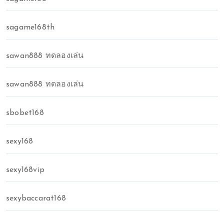
sagame168th
sawan888 ทดลองเล่น
sawan888 ทดลองเล่น
sbobet168
sexy168
sexy168vip
sexybaccarat168