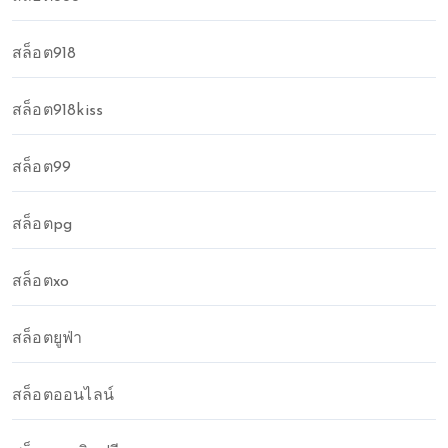
สล็อต918
สล็อต918kiss
สล็อต99
สล็อตpg
สล็อตxo
สล็อตยูฟ่า
สล็อตออนไลน์