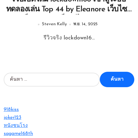
ทดลองเล่น Top 44 by Eleanore เว็บไซต์
ตรง สล็อตทุนน้อยก็เล่นได้ แตกหลักพันทุก
Steven Kelly
พ.ย. 14, 2025
วัน 21 ธ.ค. 2568 คาสิโน
รีวิวจริง lockdown16…
ค้
น
ห
า
สำ
ห
918kiss
รั
joker123
บ
หนังชนโรง
:
sagame168th