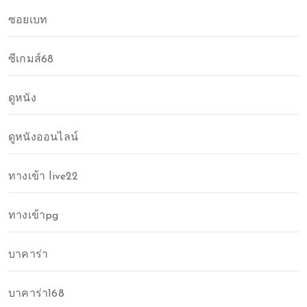
ซอยเบท
ซีเกมส์68
ดูหนัง
ดูหนังออนไลน์
ทางเข้า live22
ทางเข้าpg
บาคาร่า
บาคาร่า168