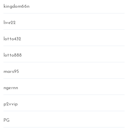
kingdom66n
live22
lotto432
lotto888
mars95
ngernn
p2vvip
PG