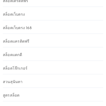
สล็อตเครดิตฟรี
สล็อตเว็บตรง
สล็อตเว็บตรง 168
สล็อตเเครดิตฟรี
สล็อตแตกดี
สล็อตโจ๊กเกอร์
สวนสุนันทา
สูตรสล็อต