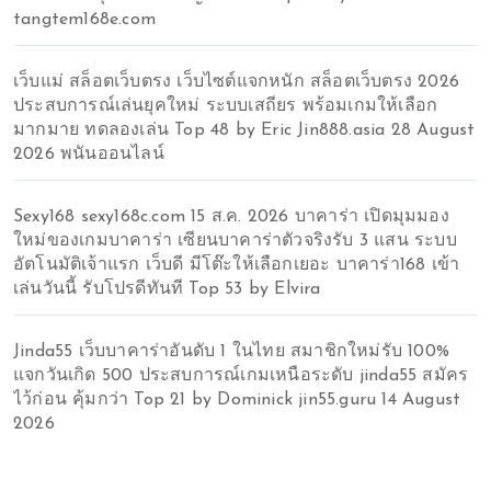
tangtem168e.com
เว็บแม่ สล็อตเว็บตรง เว็บไซต์แจกหนัก สล็อตเว็บตรง 2026
ประสบการณ์เล่นยุคใหม่ ระบบเสถียร พร้อมเกมให้เลือก
มากมาย ทดลองเล่น Top 48 by Eric Jin888.asia 28 August
2026 พนันออนไลน์
Sexy168 sexy168c.com 15 ส.ค. 2026 บาคาร่า เปิดมุมมอง
ใหม่ของเกมบาคาร่า เซียนบาคาร่าตัวจริงรับ 3 แสน ระบบ
อัตโนมัติเจ้าแรก เว็บดี มีโต๊ะให้เลือกเยอะ บาคาร่า168 เข้า
เล่นวันนี้ รับโปรดีทันที Top 53 by Elvira
Jinda55 เว็บบาคาร่าอันดับ 1 ในไทย สมาชิกใหม่รับ 100%
แจกวันเกิด 500 ประสบการณ์เกมเหนือระดับ jinda55 สมัคร
ไว้ก่อน คุ้มกว่า Top 21 by Dominick jin55.guru 14 August
2026