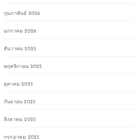
กุมภาพันธ์ 2026
มกราคม 2026
ธันวาคม 2025
พฤศจิกายน 2025
ตุลาคม 2025
กันยายน 2025
สิงหาคม 2025
กรกฎาคม 2025