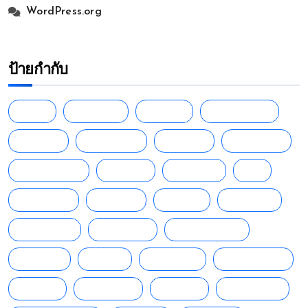
WordPress.org
ป้ายกำกับ
1xbet
188betth
918Kiss
918kissauto
Faro168
Fullslotpg
Funny18
Happy168
Hengjing168
Jinda55
Joker123
PG
Pgheng99
PG Slot
PGSlot
Pgslot77
PunPro777
Pussy888
Pussy888fun
Sagame
Slotxo
Sretthi99
Tangtem168
Ufabet
ทางเข้าpg
บาคาร่า
บาคาร่า168