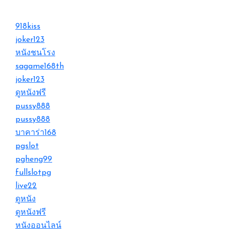
า
สำ
ห
918kiss
รั
joker123
บ
หนังชนโรง
:
sagame168th
joker123
ดูหนังฟรี
pussy888
pussy888
บาคาร่า168
pgslot
pgheng99
fullslotpg
live22
ดูหนัง
ดูหนังฟรี
หนังออนไลน์