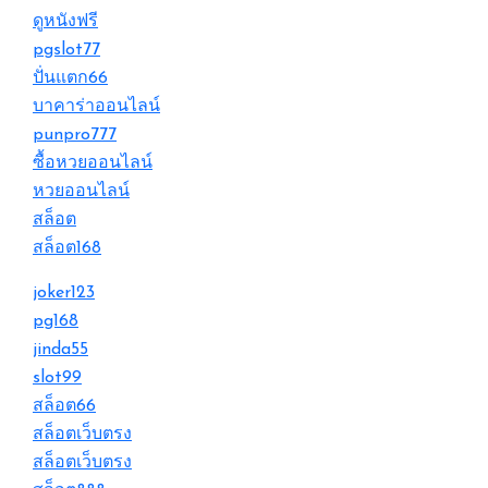
ดูหนังฟรี
pgslot77
ปั่นแตก66
บาคาร่าออนไลน์
punpro777
ซื้อหวยออนไลน์
หวยออนไลน์
สล็อต
สล็อต168
joker123
pg168
jinda55
slot99
สล็อต66
สล็อตเว็บตรง
สล็อตเว็บตรง