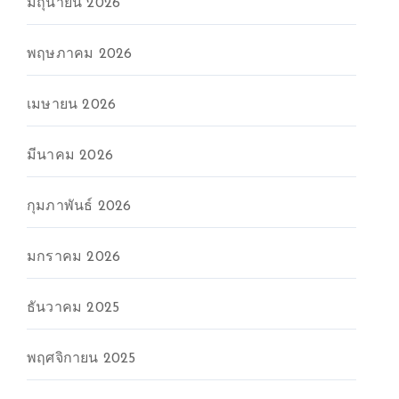
มิถุนายน 2026
พฤษภาคม 2026
เมษายน 2026
มีนาคม 2026
กุมภาพันธ์ 2026
มกราคม 2026
ธันวาคม 2025
พฤศจิกายน 2025