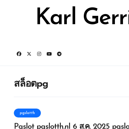
Skip
to
Karl Gerri
content
สล็อตpg
pgslotth
Pgslot pgslotth.nl 6 ส.ค. 2025 pgsl