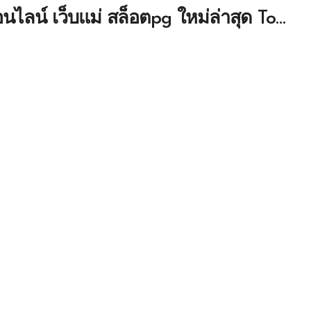
อนไลน์ เว็บแม่ สล็อตpg ใหม่ล่าสุด Top