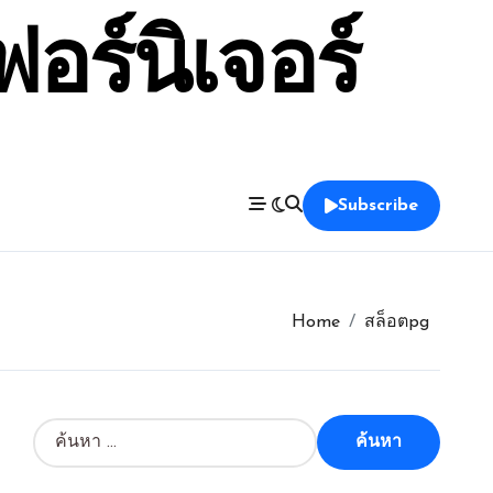
ฟอร์นิเจอร์
Subscribe
Home
สล็อตpg
ค้
น
ห