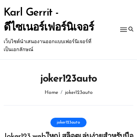
Skip
to
Karl Gerrit -
content
ดีไซเนอร์เฟอร์นิเจอร์
เว็บไซต์นำเสนองานออกแบบเฟอร์นิเจอร์ที่
เป็นเอกลักษณ์
joker123auto
Home
joker123auto
joker123auto
Joker123 webใหญ่ สล็อตเล่นง่ายสำหรับมือ