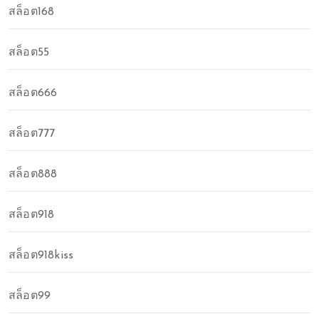
สล็อต168
สล็อต55
สล็อต666
สล็อต777
สล็อต888
สล็อต918
สล็อต918kiss
สล็อต99