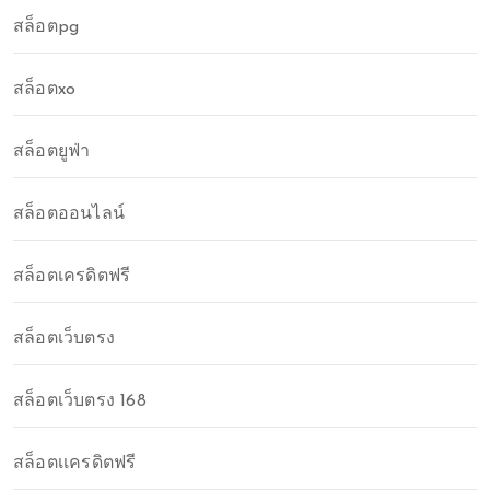
สล็อตpg
สล็อตxo
สล็อตยูฟ่า
สล็อตออนไลน์
สล็อตเครดิตฟรี
สล็อตเว็บตรง
สล็อตเว็บตรง 168
สล็อตเเครดิตฟรี