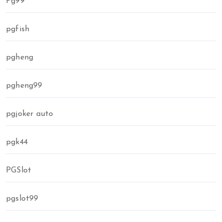
Pg99
pgfish
pgheng
pgheng99
pgjoker auto
pgk44
PGSlot
pgslot99