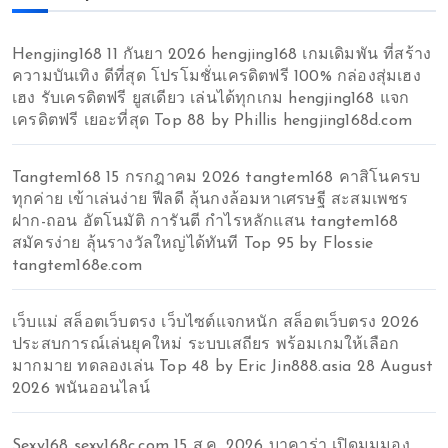
Hengjing168 11 กันยา 2026 hengjing168 เกมเดิมพัน ที่สร้าง
ความบันเทิง ดีที่สุด โปรโมชั่นเครดิตฟรี 100% กล่องสุ่มเฮง
เฮง รับเครดิตฟรี ยูสเดียว เล่นได้ทุกเกม hengjing168 แจก
เครดิตฟรี เยอะที่สุด Top 88 by Phillis hengjing168d.com
Tangtem168 15 กรกฎาคม 2026 tangtem168 คาสิโนครบ
ทุกค่าย เข้าเล่นง่าย ฟีลดี ลุ้นกงล้อมหาเศรษฐี สะสมเพชร
ฝาก-ถอน อัตโนมัติ การันตี กำไรหลักแสน tangtem168
สมัครง่าย ลุ้นรางวัลใหญ่ได้ทันที Top 95 by Flossie
tangtem168e.com
เว็บแม่ สล็อตเว็บตรง เว็บไซต์แจกหนัก สล็อตเว็บตรง 2026
ประสบการณ์เล่นยุคใหม่ ระบบเสถียร พร้อมเกมให้เลือก
มากมาย ทดลองเล่น Top 48 by Eric Jin888.asia 28 August
2026 พนันออนไลน์
Sexy168 sexy168c.com 15 ส.ค. 2026 บาคาร่า เปิดมุมมอง