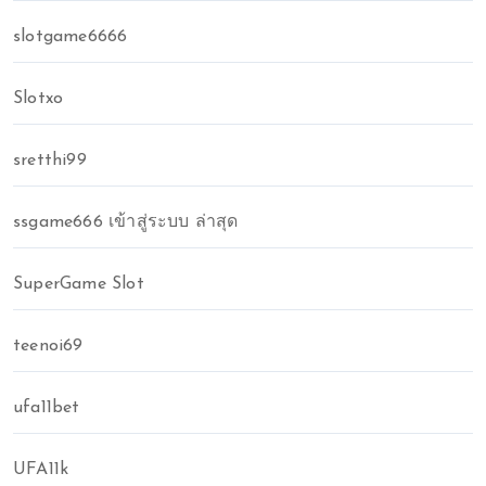
slotgame6666
Slotxo
sretthi99
ssgame666 เข้าสู่ระบบ ล่าสุด
SuperGame Slot
teenoi69
ufa11bet
UFA11k