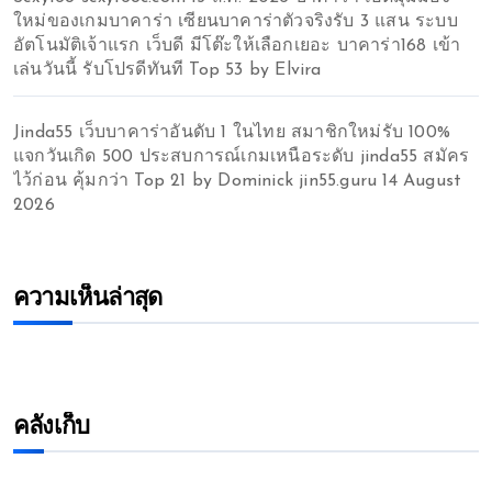
ใหม่ของเกมบาคาร่า เซียนบาคาร่าตัวจริงรับ 3 แสน ระบบ
อัตโนมัติเจ้าแรก เว็บดี มีโต๊ะให้เลือกเยอะ บาคาร่า168 เข้า
เล่นวันนี้ รับโปรดีทันที Top 53 by Elvira
Jinda55 เว็บบาคาร่าอันดับ 1 ในไทย สมาชิกใหม่รับ 100%
แจกวันเกิด 500 ประสบการณ์เกมเหนือระดับ jinda55 สมัคร
ไว้ก่อน คุ้มกว่า Top 21 by Dominick jin55.guru 14 August
2026
ความเห็นล่าสุด
คลังเก็บ