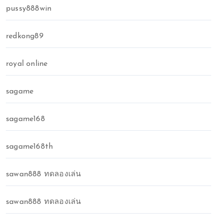
pussy888win
redkong89
royal online
sagame
sagame168
sagame168th
sawan888 ทดลองเล่น
sawan888 ทดลองเล่น