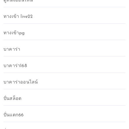
ดูหนังออนไลน์
ทางเข้า live22
ทางเข้าpg
บาคาร่า
บาคาร่า168
บาคาร่าออนไลน์
ปั่นสล็อต
ปั่นแตก66