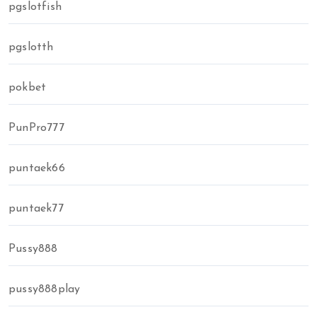
pgslotfish
pgslotth
pokbet
PunPro777
puntaek66
puntaek77
Pussy888
pussy888play