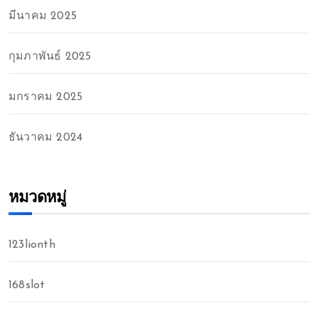
มีนาคม 2025
กุมภาพันธ์ 2025
มกราคม 2025
ธันวาคม 2024
หมวดหมู่
123lionth
168slot