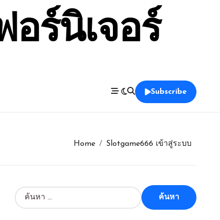
ฟอร์นิเจอร์
Subscribe
Home
Slotgame666 เข้าสู่ระบบ
ค้
น
ห