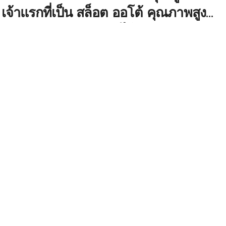
เจ้าแรกที่เป็น สล็อต ออโต้ คุณภาพสูง
สู่ระบบ สมัครปุ๊บ เล่นได้ทุกเกม Top 19