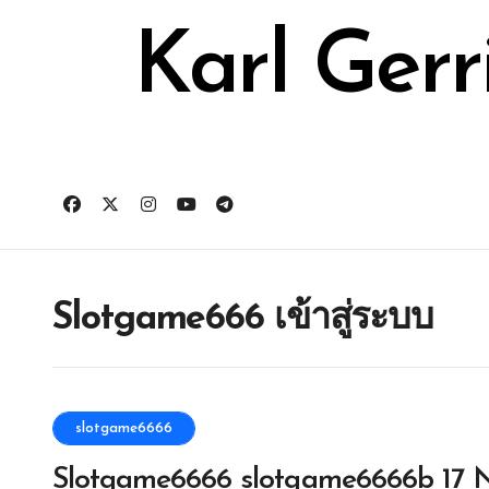
Skip
to
Karl Gerri
content
Slotgame666 เข้าสู่ระบบ
slotgame6666
Slotgame6666 slotgame6666b 17 No