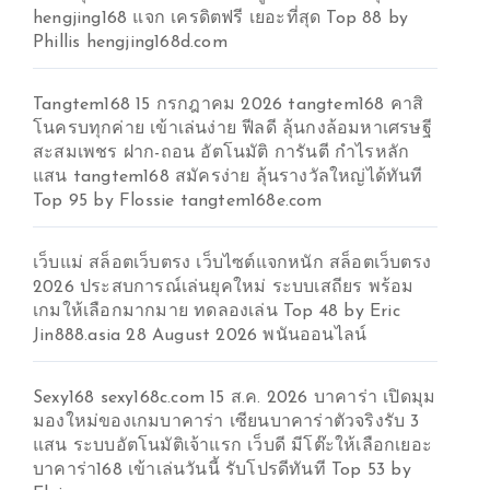
hengjing168 แจก เครดิตฟรี เยอะที่สุด Top 88 by
Phillis hengjing168d.com
Tangtem168 15 กรกฎาคม 2026 tangtem168 คาสิ
โนครบทุกค่าย เข้าเล่นง่าย ฟีลดี ลุ้นกงล้อมหาเศรษฐี
สะสมเพชร ฝาก-ถอน อัตโนมัติ การันตี กำไรหลัก
แสน tangtem168 สมัครง่าย ลุ้นรางวัลใหญ่ได้ทันที
Top 95 by Flossie tangtem168e.com
เว็บแม่ สล็อตเว็บตรง เว็บไซต์แจกหนัก สล็อตเว็บตรง
2026 ประสบการณ์เล่นยุคใหม่ ระบบเสถียร พร้อม
เกมให้เลือกมากมาย ทดลองเล่น Top 48 by Eric
Jin888.asia 28 August 2026 พนันออนไลน์
Sexy168 sexy168c.com 15 ส.ค. 2026 บาคาร่า เปิดมุม
มองใหม่ของเกมบาคาร่า เซียนบาคาร่าตัวจริงรับ 3
แสน ระบบอัตโนมัติเจ้าแรก เว็บดี มีโต๊ะให้เลือกเยอะ
บาคาร่า168 เข้าเล่นวันนี้ รับโปรดีทันที Top 53 by